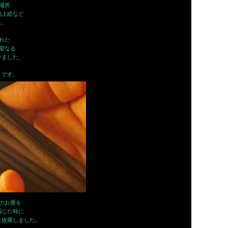
場所
地上絵など
た。
れた
聖なる
けました。
うです。
のお香を
を感じた時に
に抜擢しました。