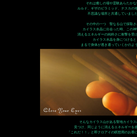
それは癒しの場や霊験あらたかな
ルルド、ギザのピラミッド、ナスカの
不思議な場所と共通していまし
その中の一つ 聖なる山で採取さ
カイラス水晶に出会った時、この神
消えるエネルギーの純粋さに衝撃を受
カイラス水晶を身につけると
まるで身体が透き通っていくかのよ
そんなカイラス山がある聖地カイラス
見つけ、同じように消えるエネルギー
「これだ！！」と即クロアイの瞑想用のお香