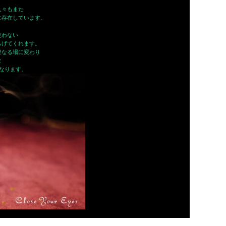
人々もまた
に存在しています。
使わない
らげてくれます。
聖なる場に変わり
な
なります。