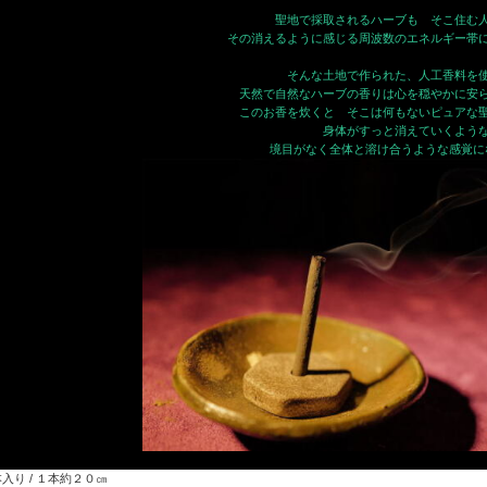
聖地で採取されるハーブも そこ住む
その消えるように感じる周波数のエネルギー帯
そんな土地で作られた、人工香料を
天然で自然なハーブの香りは心を穏やかに安
このお香を炊くと そこは何もないピュアな
身体がすっと消えていくよう
境目がなく全体と溶け合うような感覚に
入り / １本約２０㎝