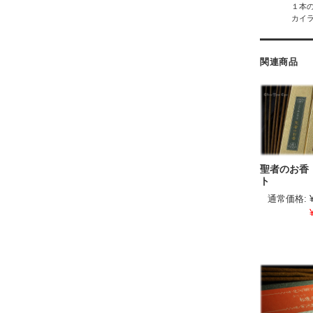
１本
カイ
関連商品
聖者のお香
ト
通常価格: