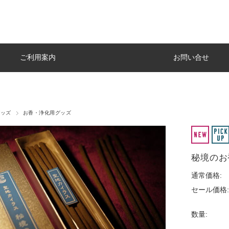
ご利用案内
お問い合せ
グッズ
お香・浄化用グッズ
秘境のお
通常価格:
セール価格:
数量: