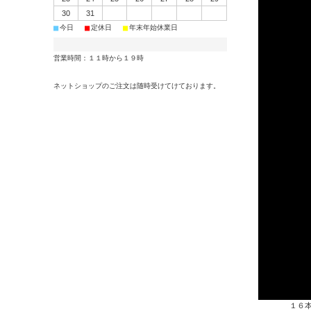
30
31
■
■
■
今日
定休日
年末年始休業日
営業時間：１１時から１９時
ネットショップのご注文は随時受けてけております。
１６本