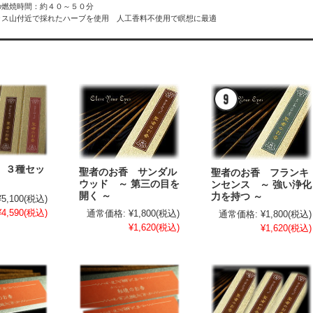
の燃焼時間：約４０～５０分
ラス山付近で採れたハーブを使用 人工香料不使用で瞑想に最適
 ３種セッ
聖者のお香 サンダル
聖者のお香 フランキ
ウッド ～ 第三の目を
ンセンス ～ 強い浄化
開く ～
力を持つ ～
¥5,100
(税込)
¥4,590
(税込)
通常価格:
¥1,800
(税込)
通常価格:
¥1,800
(税込)
¥1,620
(税込)
¥1,620
(税込)