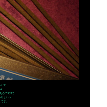
いろで
や
あるのですが、
いるという
んです。