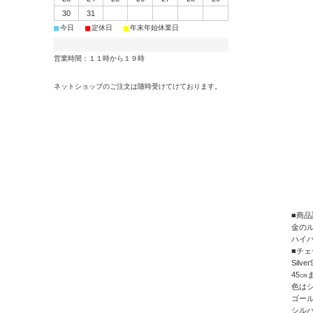
30
31
■
■
■
今日
定休日
年末年始休業日
営業時間：１１時から１９時
ネットショップのご注文は随時受けてけております。
■商品
金のル
ハイ
■チェ
Silv
45㎝
色は
ゴール
シルバ