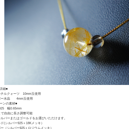
詳細■
チルクォーツ 10mm玉使用
パー水晶
4mm玉使用
ーンの素材■
er925 幅0.65mm
まで自由に長さ調整可能
シルバーまたはゴールドをお選びいただけます。
ド(シルバー925＋18Kメッキ）
ー（シルバー925＋ロジウムメッキ）