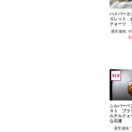
ハイパーエ
スレット 
クォーツ 
通常価格:
¥
¥
シルバー
９１ ブラ
ルチルクォ
な石達
通常価格: