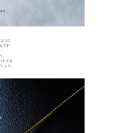
ぐように
んです。
う。
ったとき
でしょう。
・・・