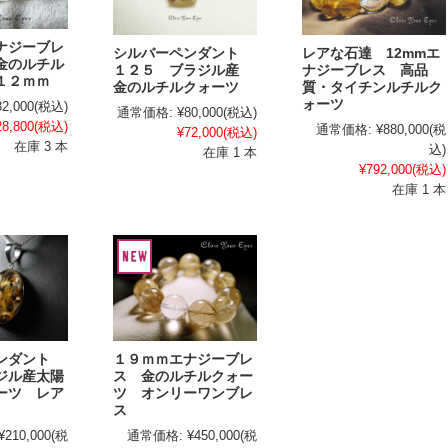
ナジーブレ
シルバーペンダント
レアな石達 12mmエ
金のルチル
１２５ ブラジル産
ナジーブレス 高品
１２ｍｍ
金のルチルクォーツ
質・タイチンルチルク
ォーツ
32,000
(税込)
通常価格:
¥80,000
(税込)
28,800
(税込)
通常価格:
¥880,000
(税
¥72,000
(税込)
在庫 3 本
込)
在庫 1 本
¥792,000
(税込)
在庫 1 本
１９ｍｍエナジーブレ
ペンダント
ス 金のルチルクォー
ジル産太陽
ツ オンリーワンブレ
ーツ レア
ス
通常価格:
¥450,000
(税
¥210,000
(税