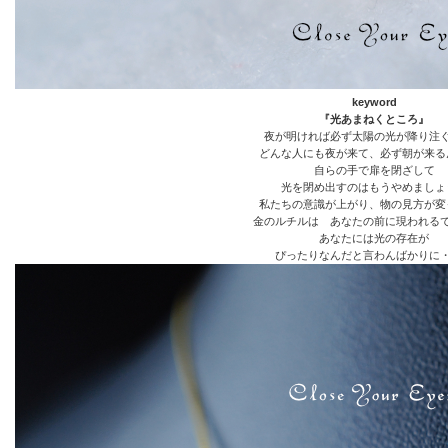
keyword
『光あまねくところ』
夜が明ければ必ず太陽の光が降り注
どんな人にも夜が来て、必ず朝が来る
自らの手で扉を閉ざして
光を閉め出すのはもうやめましょ
私たちの意識が上がり、物の見方が変
金のルチルは あなたの前に現われる
あなたには光の存在が
ぴったりなんだと言わんばかりに