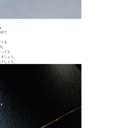
』
の中で
ートを
代。
なっても
しましょう。
るでしょう。