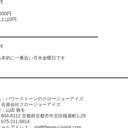
て
600円
以上は0円
て
基本的に一番近い月水金曜日です
名：パワーストーンのクロージョーアイズ
：合資会社クロージョーアイズ
：山田 敦生
04-8112 京都府京都市中京区槌屋町1-29
5-211-6914
メールアドレス：
staff@eyes-crystal.com