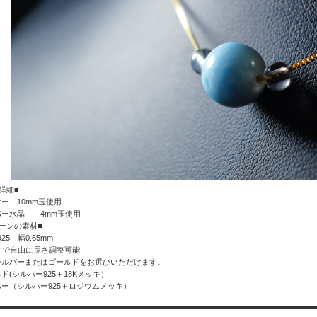
詳細■
ー 10mm玉使用
パー水晶
4mm玉使用
ーンの素材■
er925 幅0.65mm
まで自由に長さ調整可能
シルバーまたはゴールドをお選びいただけます。
ド(シルバー925＋18Kメッキ）
ー（シルバー925＋ロジウムメッキ）