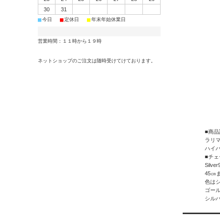
30
31
■
■
■
今日
定休日
年末年始休業日
営業時間：１１時から１９時
ネットショップのご注文は随時受けてけております。
■商品
ラリマ
ハイ
■チェ
Silv
45㎝
色は
ゴール
シルバ