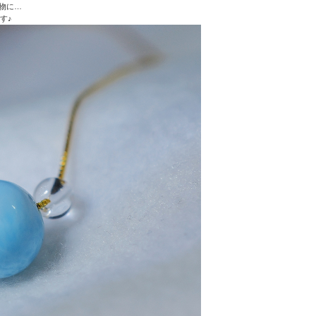
物に…
す♪