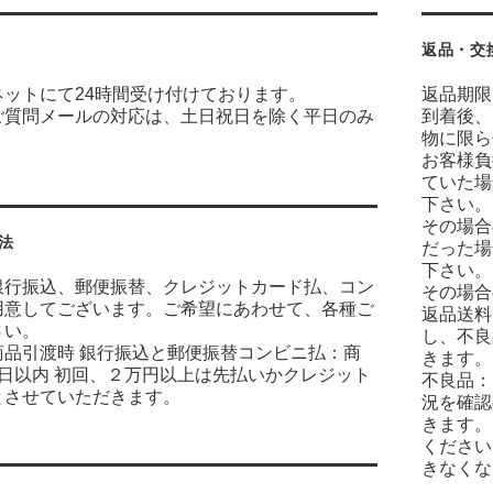
返品・交
ネットにて24時間受け付けております。
返品期限
ご質問メールの対応は、土日祝日を除く平日のみ
到着後、
物に限ら
お客様負
ていた場
下さい。
その場合
法
だった場
下さい。
銀行振込、郵便振替、クレジットカード払、コン
その場合
用意してございます。ご希望にあわせて、各種ご
返品送料
さい。
し、不良
商品引渡時 銀行振込と郵便振替コンビニ払：商
きます。
7日以内 初回、２万円以上は先払いかクレジット
不良品：
とさせていただきます。
況を確認
きます。
ください
きなくな