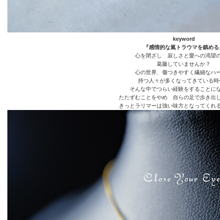
keyword
『感情的な嵐トラウマを鎮める
心を閉ざし 寂しさと愛への渇望
葛藤していませんか？
心の世界、傷つきやすく繊細なハ
持つ人々が多くなってきている時
そんな中でつらい経験をすることに
たたずむことをやめ 自らの足で歩き出
きっとラリマーは強い味方となってくれ