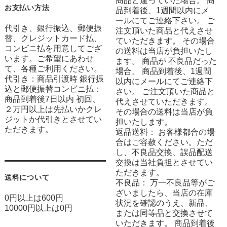
商品と違っていた場合。 商
お支払い方法
品到着後、1週間以内にメ
ールにてご連絡下さい。 ご
代引き、銀行振込、郵便振
注文頂いた商品と代えさせ
替、クレジットカード払、
ていただきます。 その場合
コンビニ払を用意してござ
の送料は当店が負担いたし
います。ご希望にあわせ
ます。 商品が 不良品だった
て、各種ご利用ください。
場合。 商品到着後、1週間
代引き：商品引渡時 銀行振
以内にメールにてご連絡下
込と郵便振替コンビニ払：
さい。 ご注文頂いた商品と
商品到着後7日以内 初回、
代えさせていただきます。
２万円以上は先払いかクレ
その場合の送料は当店が負
ジットか代引きとさせてい
担いたします。
ただきます。
返品送料： お客様都合の場
合はご容赦ください。ただ
し、不良品交換、誤品配送
交換は当社負担とさせてい
ただきます。
送料について
不良品： 万一不良品等がご
ざいましたら、当店の在庫
0円以上は600円
状況を確認のうえ、新品、
10000円以上は0円
または同等品と交換させて
いただきます。 商品到着後