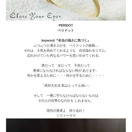
PERIDOT
ペリドット
keyword『本当の強さに気づく』
ふつふつと沸き上がる ペリドットの振動…
それは、士気を高めてくれるような 自信溢れるリズム。
忘れかけていた内なるパワーを思い出せてくれる。
男だって 女だって 子供だって
勇者にならなければならない時が あります。
何かを変えるために・・・何かを守るために・・・・
「絶対大丈夫 私はとっても強い」
そして 一番に守らなけらばならないものは
その人の自尊心なのかも しれません。
現代の勇者よ 誇りあれ！
ソフィーママ