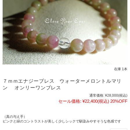
在庫 1本
７ｍｍエナジーブレス ウォーターメロントルマリ
ン オンリーワンブレス
通常価格:
¥28,000
(税込)
セール価格:
¥22,400
(税込)
20%OFF
（真の与え手）
ピンクと緑のコントラストが美しく少しシックで馴染みやすそうな色感です