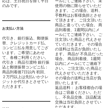
応は、土日祝日を除く平日
ールにてご連絡下さい。 未
のみです。
使用の物に限らせていただ
きます。 この場合、送料、
手数料はお客様負担とさせ
て頂きます。 ご注文頂いた
商品と違っていた場合。 商
お支払い方法
品到着後、1週間以内にメ
ールにてご連絡下さい。 ご
代引き、銀行振込、郵便振
注文頂いた商品と代えさせ
替、クレジットカード払、
ていただきます。 その場合
コンビニ払を用意してござ
の送料は当店が負担いたし
います。ご希望にあわせ
ます。 商品が 不良品だった
て、各種ご利用ください。
場合。 商品到着後、1週間
代引き：商品引渡時 銀行振
以内にメールにてご連絡下
込と郵便振替コンビニ払：
さい。 ご注文頂いた商品と
商品到着後7日以内 初回、
代えさせていただきます。
２万円以上は先払いかクレ
その場合の送料は当店が負
ジットか代引きとさせてい
担いたします。
ただきます。
返品送料： お客様都合の場
合はご容赦ください。ただ
し、不良品交換、誤品配送
交換は当社負担とさせてい
ただきます。