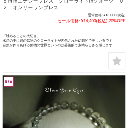
８ｍｍエナジーブレス クローライトinクォーツ ０
２ オンリーワンブレス
通常価格:
¥18,000
(税込)
セール価格:
¥14,400
(税込)
20%OFF
『眺めることの大切さ』
水晶の中に緑の鉱物のクローライトが内包された幻想的で美しい石です
自然が作りあげる鉱物の世界というのは芸術的で素晴らしさを感じます