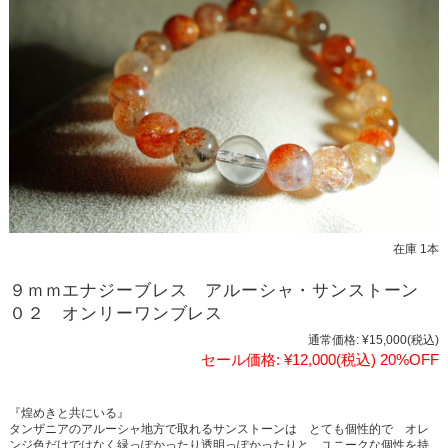
在庫 1本
９ｍｍエナジーブレス アルーシャ・サンストーン
０２ オンリーワンブレス
通常価格:
¥15,000
(税込)
セール価格:
¥12,000
(税込)
20%OFF
『煌めきと共にいる』
タンザニアのアルーシャ地方で取れるサンストーンは とても個性的で オレ
ンジ色だけではなく緑っぽかったり透明っぽかったりと ユニークな個性を持