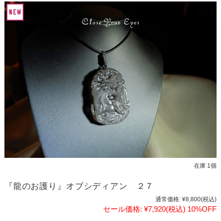
在庫 1個
『龍のお護り』オブシディアン ２７
通常価格:
¥8,800
(税込)
セール価格:
¥7,920
(税込)
10%OFF