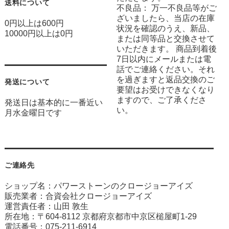
送料について
不良品： 万一不良品等がご
ざいましたら、当店の在庫
0円以上は600円
状況を確認のうえ、新品、
10000円以上は0円
または同等品と交換させて
いただきます。 商品到着後
7日以内にメールまたは電
話でご連絡ください。それ
を過ぎますと返品交換のご
発送について
要望はお受けできなくなり
ますので、ご了承くださ
発送日は基本的に一番近い
い。
月水金曜日です
ご連絡先
ショップ名：パワーストーンのクロージョーアイズ
販売業者：合資会社クロージョーアイズ
運営責任者：山田 敦生
所在地：〒604-8112 京都府京都市中京区槌屋町1-29
電話番号：075-211-6914