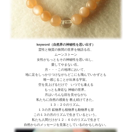
keyword（自然界の神秘性を思い出す）
霊性と物質の狭間の世界を物語る石、
ムーンストーン
女性がもっともその神秘性を思い出し、
愛してやまない石。
月・・・この地球において、
地に足をしっかりつけながらどこにも飛んでいかずとも
唯一感じることが出来る宇宙。
空を見上げるだけで いつでも逢える
もっとも身近な 神秘の世界。
月はいろんな顔を見せながら
私たちに自然の感覚を 教え続けてきた。
１３：２０のリズム。
１３の月 鉱物界も植物界も動物界も皆
この１３の月のリズムで生きているという。
私たち人間だけが１２：６０のリズムで生きて
自然からのメッセージを見落としているのかもしれない。