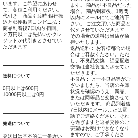
います。ご希望にあわせ
ます。 商品が 不良品だった
て、各種ご利用ください。
場合。 商品到着後、1週間
代引き：商品引渡時 銀行振
以内にメールにてご連絡下
込と郵便振替コンビニ払：
さい。 ご注文頂いた商品と
商品到着後7日以内 初回、
代えさせていただきます。
２万円以上は先払いかクレ
その場合の送料は当店が負
ジットか代引きとさせてい
担いたします。
ただきます。
返品送料： お客様都合の場
合はご容赦ください。ただ
し、不良品交換、誤品配送
交換は当社負担とさせてい
ただきます。
送料について
不良品： 万一不良品等がご
ざいましたら、当店の在庫
0円以上は600円
状況を確認のうえ、新品、
10000円以上は0円
または同等品と交換させて
いただきます。 商品到着後
7日以内にメールまたは電
話でご連絡ください。それ
を過ぎますと返品交換のご
発送について
要望はお受けできなくなり
ますので、ご了承くださ
発送日は基本的に一番近い