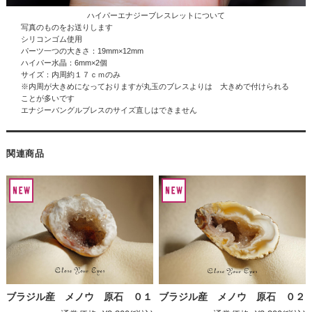
ハイパーエナジーブレスレットについて
写真のものをお送りします
シリコンゴム使用
パーツ一つの大きさ：19mm×12mm
ハイパー水晶
：6mm×2個
サイズ：内周約１７ｃｍのみ
※内周が大きめになっておりますが丸玉のブレスよりは 大きめで付けられる
ことが多いです
エナジーバングルブレスのサイズ直しはできません
関連商品
ブラジル産 メノウ 原石 ０１
ブラジル産 メノウ 原石 ０２