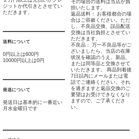
その場合の送料は当店が負
ジットか代引きとさせてい
担いたします。
ただきます。
返品送料： お客様都合の場
合はご容赦ください。ただ
し、不良品交換、誤品配送
交換は当社負担とさせてい
ただきます。
送料について
不良品： 万一不良品等がご
ざいましたら、当店の在庫
0円以上は600円
状況を確認のうえ、新品、
10000円以上は0円
または同等品と交換させて
いただきます。 商品到着後
7日以内にメールまたは電
話でご連絡ください。それ
を過ぎますと返品交換のご
発送について
要望はお受けできなくなり
ますので、ご了承くださ
発送日は基本的に一番近い
い。
月水金曜日です