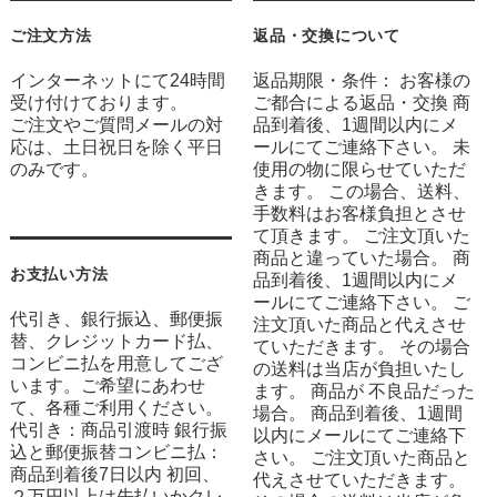
ご注文方法
返品・交換について
インターネットにて24時間
返品期限・条件： お客様の
受け付けております。
ご都合による返品・交換 商
ご注文やご質問メールの対
品到着後、1週間以内にメ
応は、土日祝日を除く平日
ールにてご連絡下さい。 未
のみです。
使用の物に限らせていただ
きます。 この場合、送料、
手数料はお客様負担とさせ
て頂きます。 ご注文頂いた
商品と違っていた場合。 商
お支払い方法
品到着後、1週間以内にメ
ールにてご連絡下さい。 ご
代引き、銀行振込、郵便振
注文頂いた商品と代えさせ
替、クレジットカード払、
ていただきます。 その場合
コンビニ払を用意してござ
の送料は当店が負担いたし
います。ご希望にあわせ
ます。 商品が 不良品だった
て、各種ご利用ください。
場合。 商品到着後、1週間
代引き：商品引渡時 銀行振
以内にメールにてご連絡下
込と郵便振替コンビニ払：
さい。 ご注文頂いた商品と
商品到着後7日以内 初回、
代えさせていただきます。
２万円以上は先払いかクレ