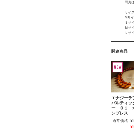
写真
サイ
Mサ
Ｓサ
Ｍサ
Ｌサ
関連商品
エナジー
バルティッ
ー ０１ 
ンブレス
通常価格:
¥
¥