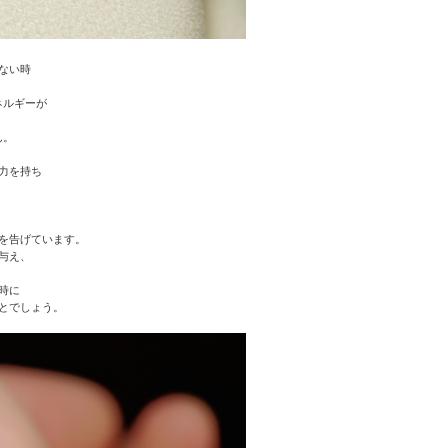
ない時
ネルギーが
ん。
力を持ち
を告げています。
与え、
時に
とでしょう。