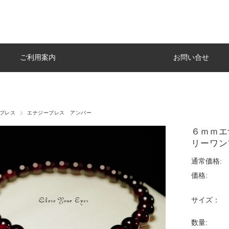
ご利用案内
お問い合せ
1ブレス
エナジーブレス アンバー
６ｍｍエ
リーワン
通常価格:
価格:
サイズ：
数量: