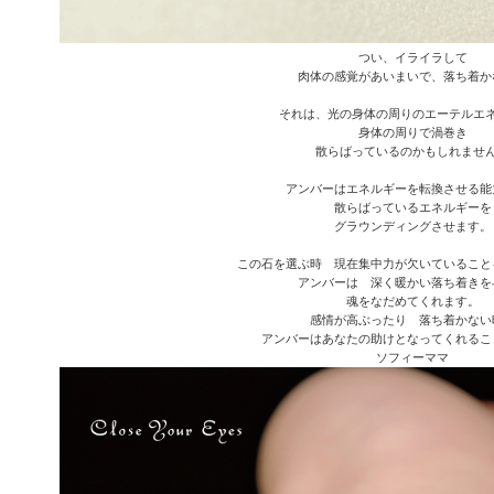
つい、イライラして
肉体の感覚があいまいで、落ち着か
それは、光の身体の周りのエーテルエ
身体の周りで渦巻き
散らばっているのかもしれませ
アンバーはエネルギーを転換させる能
散らばっているエネルギーを
グラウンディングさせます。
この石を選ぶ時 現在集中力が欠いていること
アンバーは 深く暖かい落ち着きを
魂をなだめてくれます。
感情が高ぶったり 落ち着かない
アンバーはあなたの助けとなってくれるこ
ソフィーママ