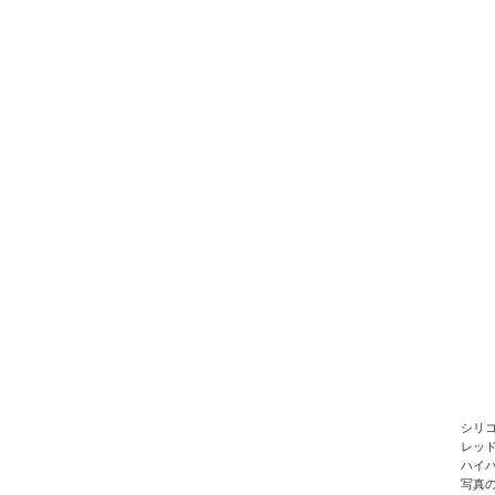
シリ
レッ
ハイ
写真