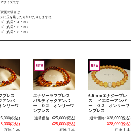
はMサイズです
ズ変更の場合は
イズに玉を足したり引いたりしますね
イズ（内周１４ｃｍ）
イズ（内周１６ｃｍ）
イズ（内周１８ｃｍ）
ラフブレス
エナジーラフブレス
6.5ｍｍエナジーブレ
クアンバ
バルティックアンバ
ス イエローアンバ
オンリーワ
ー ０２ オンリーワ
ー ０２ オンリーワ
ンブレス
ンブレス
25,000
(税込)
通常価格:
¥25,000
(税込)
通常価格:
¥28,000
(税込)
25,000
(税込)
¥25,000
(税込)
¥28,000
(税込)
在庫 1 本
在庫 1 本
在庫 1 本