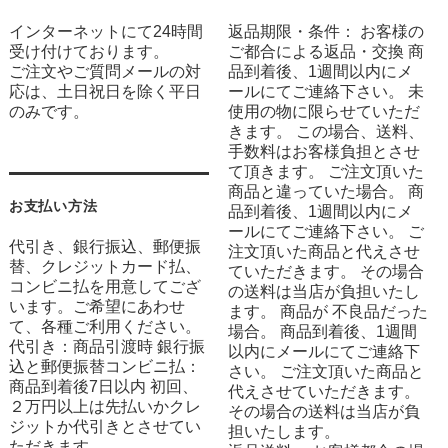
インターネットにて24時間
返品期限・条件： お客様の
受け付けております。
ご都合による返品・交換 商
ご注文やご質問メールの対
品到着後、1週間以内にメ
応は、土日祝日を除く平日
ールにてご連絡下さい。 未
のみです。
使用の物に限らせていただ
きます。 この場合、送料、
手数料はお客様負担とさせ
て頂きます。 ご注文頂いた
商品と違っていた場合。 商
お支払い方法
品到着後、1週間以内にメ
ールにてご連絡下さい。 ご
代引き、銀行振込、郵便振
注文頂いた商品と代えさせ
替、クレジットカード払、
ていただきます。 その場合
コンビニ払を用意してござ
の送料は当店が負担いたし
います。ご希望にあわせ
ます。 商品が 不良品だった
て、各種ご利用ください。
場合。 商品到着後、1週間
代引き：商品引渡時 銀行振
以内にメールにてご連絡下
込と郵便振替コンビニ払：
さい。 ご注文頂いた商品と
商品到着後7日以内 初回、
代えさせていただきます。
２万円以上は先払いかクレ
その場合の送料は当店が負
ジットか代引きとさせてい
担いたします。
ただきます。