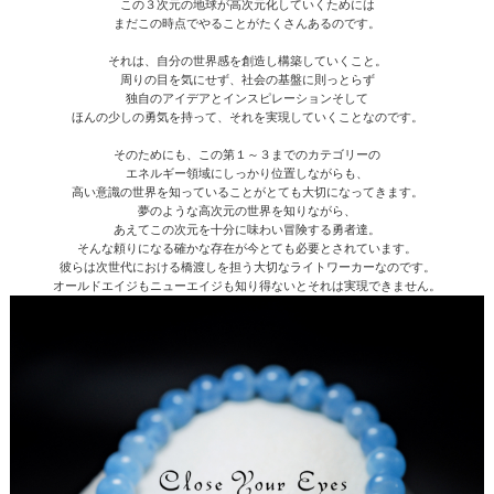
この３次元の地球が高次元化していくためには
まだこの時点でやることがたくさんあるのです。
それは、自分の世界感を創造し構築していくこと。
周りの目を気にせず、社会の基盤に則っとらず
独自のアイデアとインスピレーションそして
ほんの少しの勇気を持って、それを実現していくことなのです。
そのためにも、この第１～３までのカテゴリーの
エネルギー領域にしっかり位置しながらも、
高い意識の世界を知っていることがとても大切になってきます。
夢のような高次元の世界を知りながら、
あえてこの次元を十分に味わい冒険する勇者達。
そんな頼りになる確かな存在が今とても必要とされています。
彼らは次世代における橋渡しを担う大切なライトワーカーなのです。
オールドエイジもニューエイジも知り得ないとそれは実現できません。