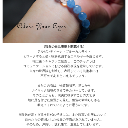
（独自の自己表現を開花する）
アルゼンティーナ・ブルーカルサイト
とワークすると強く喉を意識するエネルギーを感じます。
喉は第５チャクラに位置し、このチャクラは
コミュニケーションにおける自己表現を意味しています。
自身の世界観を創造し、表現していく芸術家には
不可欠であるといえるでしょう。
またこの石は、物質領域界、第１から
サイキック領域の３までをカバーしています。
そのことからも、現実に根ざすことの大切さ
地に足を付けた位置から見た、創造の素晴らしさを
教えてくれているように思うのです。
周波数が高すぎる次世代の子達には、まだ現実の世界において
自分たちの確固とした位置の準備が為されていません。
そのため、戸惑い、疲れ果て、混乱してしまいます。