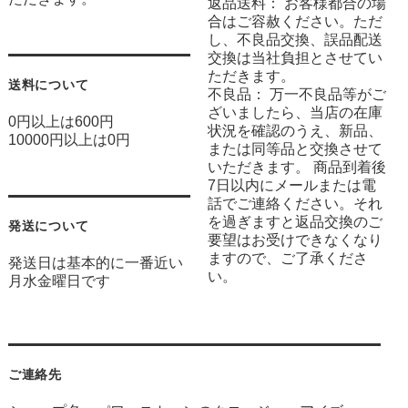
返品送料： お客様都合の場
合はご容赦ください。ただ
し、不良品交換、誤品配送
交換は当社負担とさせてい
ただきます。
送料について
不良品： 万一不良品等がご
ざいましたら、当店の在庫
0円以上は600円
状況を確認のうえ、新品、
10000円以上は0円
または同等品と交換させて
いただきます。 商品到着後
7日以内にメールまたは電
話でご連絡ください。それ
を過ぎますと返品交換のご
発送について
要望はお受けできなくなり
ますので、ご了承くださ
発送日は基本的に一番近い
い。
月水金曜日です
ご連絡先