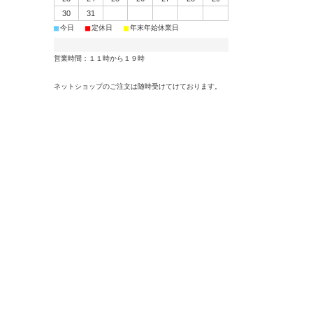
30
31
■
■
■
今日
定休日
年末年始休業日
営業時間：１１時から１９時
ネットショップのご注文は随時受けてけております。