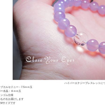
ハイパーエナジーブレスレットに
プカルセドニー：7.5ｍｍ玉
パー水晶
：８ｍｍ玉
コンゴム仕様
のものをお届けします
はMサイズです