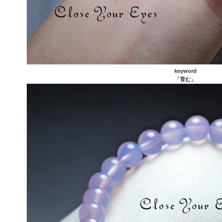
keyword
「育む」