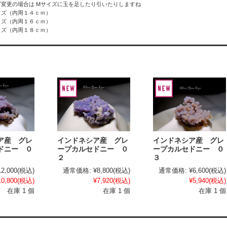
ズ変更の場合は Mサイズに玉を足したり引いたりしますね
イズ（内周１４ｃｍ）
イズ（内周１６ｃｍ）
イズ（内周１８ｃｍ）
ア産 グレ
インドネシア産 グレ
インドネシア産 グレ
ドニー ０
ープカルセドニー ０
ープカルセドニー ０
２
３
12,000
(税込)
通常価格:
¥8,800
(税込)
通常価格:
¥6,600
(税込)
10,800
(税込)
¥7,920
(税込)
¥5,940
(税込)
在庫 1 個
在庫 1 個
在庫 1 個