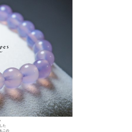
い
した
もこの