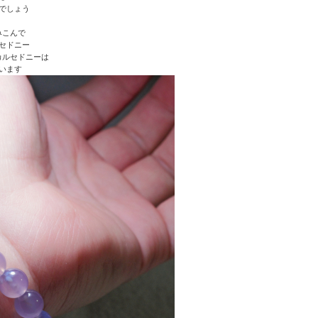
でしょう
みこんで
セドニー
カルセドニーは
います