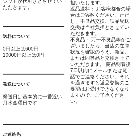
ジットか代引きとさせてい
担いたします。
ただきます。
返品送料： お客様都合の場
合はご容赦ください。ただ
し、不良品交換、誤品配送
交換は当社負担とさせてい
ただきます。
送料について
不良品： 万一不良品等がご
ざいましたら、当店の在庫
0円以上は600円
状況を確認のうえ、新品、
10000円以上は0円
または同等品と交換させて
いただきます。 商品到着後
7日以内にメールまたは電
話でご連絡ください。それ
を過ぎますと返品交換のご
発送について
要望はお受けできなくなり
ますので、ご了承くださ
発送日は基本的に一番近い
い。
月水金曜日です
ご連絡先