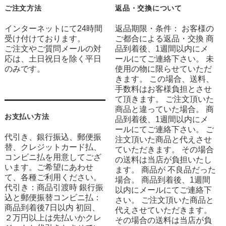
ご注文方法
返品・交換について
インターネットにて24時間
返品期限・条件： お客様の
受け付けております。
ご都合による返品・交換 商
ご注文やご質問メールの対
品到着後、1週間以内にメ
応は、土日祝日を除く平日
ールにてご連絡下さい。 未
のみです。
使用の物に限らせていただ
きます。 この場合、送料、
手数料はお客様負担とさせ
て頂きます。 ご注文頂いた
商品と違っていた場合。 商
お支払い方法
品到着後、1週間以内にメ
ールにてご連絡下さい。 ご
代引き、銀行振込、郵便振
注文頂いた商品と代えさせ
替、クレジットカード払、
ていただきます。 その場合
コンビニ払を用意してござ
の送料は当店が負担いたし
います。ご希望にあわせ
ます。 商品が 不良品だった
て、各種ご利用ください。
場合。 商品到着後、1週間
代引き：商品引渡時 銀行振
以内にメールにてご連絡下
込と郵便振替コンビニ払：
さい。 ご注文頂いた商品と
商品到着後7日以内 初回、
代えさせていただきます。
２万円以上は先払いかクレ
その場合の送料は当店が負