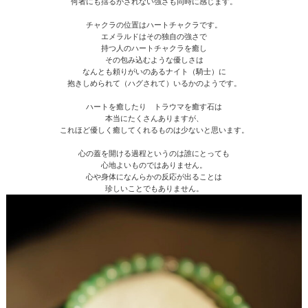
何者にも揺るがされない強さも同時に感じます。
チャクラの位置はハートチャクラです。
エメラルドはその独自の強さで
持つ人のハートチャクラを癒し
その包み込むような優しさは
なんとも頼りがいのあるナイト（騎士）に
抱きしめられて（ハグされて）いるかのようです。
ハートを癒したり トラウマを癒す石は
本当にたくさんありますが、
これほど優しく癒してくれるものは少ないと思います。
心の蓋を開ける過程というのは誰にとっても
心地よいものではありません。
心や身体になんらかの反応が出ることは
珍しいことでもありません。