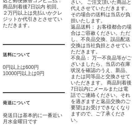
込と郵便振替コンビニ払：
さい。 ご注文頂いた商品と
商品到着後7日以内 初回、
代えさせていただきます。
２万円以上は先払いかクレ
その場合の送料は当店が負
ジットか代引きとさせてい
担いたします。
ただきます。
返品送料： お客様都合の場
合はご容赦ください。ただ
し、不良品交換、誤品配送
交換は当社負担とさせてい
ただきます。
送料について
不良品： 万一不良品等がご
ざいましたら、当店の在庫
0円以上は600円
状況を確認のうえ、新品、
10000円以上は0円
または同等品と交換させて
いただきます。 商品到着後
7日以内にメールまたは電
話でご連絡ください。それ
を過ぎますと返品交換のご
発送について
要望はお受けできなくなり
ますので、ご了承くださ
発送日は基本的に一番近い
い。
月水金曜日です