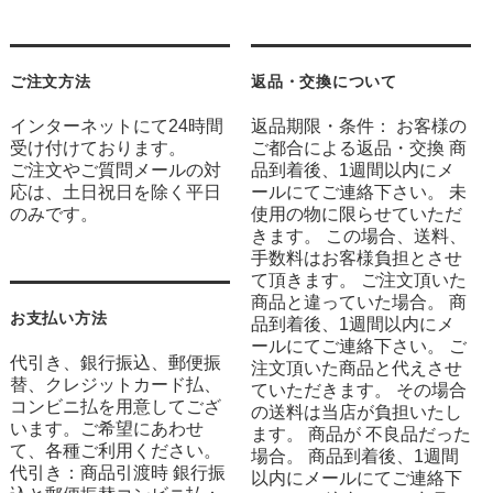
ご注文方法
返品・交換について
インターネットにて24時間
返品期限・条件： お客様の
受け付けております。
ご都合による返品・交換 商
ご注文やご質問メールの対
品到着後、1週間以内にメ
応は、土日祝日を除く平日
ールにてご連絡下さい。 未
のみです。
使用の物に限らせていただ
きます。 この場合、送料、
手数料はお客様負担とさせ
て頂きます。 ご注文頂いた
商品と違っていた場合。 商
お支払い方法
品到着後、1週間以内にメ
ールにてご連絡下さい。 ご
代引き、銀行振込、郵便振
注文頂いた商品と代えさせ
替、クレジットカード払、
ていただきます。 その場合
コンビニ払を用意してござ
の送料は当店が負担いたし
います。ご希望にあわせ
ます。 商品が 不良品だった
て、各種ご利用ください。
場合。 商品到着後、1週間
代引き：商品引渡時 銀行振
以内にメールにてご連絡下