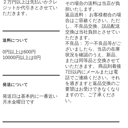
２万円以上は先払いかクレ
その場合の送料は当店が負
ジットか代引きとさせてい
担いたします。
ただきます。
返品送料： お客様都合の場
合はご容赦ください。ただ
し、不良品交換、誤品配送
交換は当社負担とさせてい
ただきます。
送料について
不良品： 万一不良品等がご
ざいましたら、当店の在庫
0円以上は600円
状況を確認のうえ、新品、
10000円以上は0円
または同等品と交換させて
いただきます。 商品到着後
7日以内にメールまたは電
話でご連絡ください。それ
を過ぎますと返品交換のご
発送について
要望はお受けできなくなり
ますので、ご了承くださ
発送日は基本的に一番近い
い。
月水金曜日です