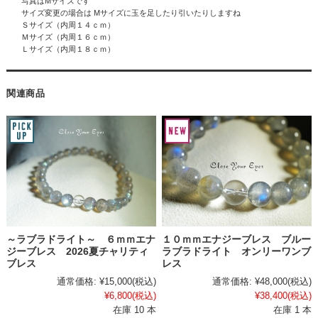
写真はMサイズです
サイズ変更の場合は Mサイズに玉を足したり引いたりしますね
Ｓサイズ（内周１４ｃｍ）
Ｍサイズ（内周１６ｃｍ）
Ｌサイズ（内周１８ｃｍ）
関連商品
～ラブラドライト～ ６ｍｍエナ
１０ｍｍエナジーブレス ブルー
ジーブレス 2026夏チャリティ
ラブラドライト オンリーワンブ
ブレス
レス
通常価格:
¥15,000
(税込)
通常価格:
¥48,000
(税込)
¥6,800
(税込)
¥38,400
(税込)
在庫 10 本
在庫 1 本