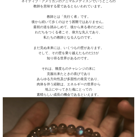
ネイティブ・アメリカンのアニマルメディスンでいうところの
教師を意味する星であるともいわれています。
教師とは「先行く者」です。
後から続いて歩くのはそう困難ではありません。
最初の道を踏みしめて、後から来る者のために
わだちをつくる者こそ、偉大な先人であり、
私たちの教師となる人なのです。
まだ見ぬ未来には、いくつもの壁があります。
そして、その壁を乗り越えたものだけが
知り得る世界があるのです。
それは、幾度ものチャレンジの末に
克服出来たときの喜びであり
あらゆる方向性及び多面性の発見であり、
肉体を伴う経験は、エネルギーの世界から
地上にやってきた魂にとっての
素晴らしい成長の機会であるといえます。