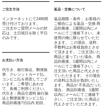
ご注文方法
返品・交換について
インターネットにて24時間
返品期限・条件： お客様の
受け付けております。
ご都合による返品・交換 商
ご注文やご質問メールの対
品到着後、1週間以内にメ
応は、土日祝日を除く平日
ールにてご連絡下さい。 未
のみです。
使用の物に限らせていただ
きます。 この場合、送料、
手数料はお客様負担とさせ
て頂きます。 ご注文頂いた
商品と違っていた場合。 商
お支払い方法
品到着後、1週間以内にメ
ールにてご連絡下さい。 ご
代引き、銀行振込、郵便振
注文頂いた商品と代えさせ
替、クレジットカード払、
ていただきます。 その場合
コンビニ払を用意してござ
の送料は当店が負担いたし
います。ご希望にあわせ
ます。 商品が 不良品だった
て、各種ご利用ください。
場合。 商品到着後、1週間
代引き：商品引渡時 銀行振
以内にメールにてご連絡下
込と郵便振替コンビニ払：
さい。 ご注文頂いた商品と
商品到着後7日以内 初回、
代えさせていただきます。