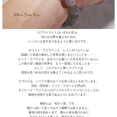
ラブラドライトはいずれの石も、
何らかの壁を越えるための
レッスンを促す石であるように感じるのです。
ホワイト・ラブラドこと レインボームーンは
超越した未来の進歩した世界を感じるということを・・・
ピンク・ラブラドは あまりにも厳しい人生を生きている人に
この世の甘い魅惑の世界を もう一度感じてみることを・・・
そして このブルーに輝くラブラドは
現実を見つめる大切さを教えてくれるように思うのです。
ラブラドは シリウス星のルーツを持つ石といわれています。
別名（英語名）ドック・スターとも呼ばれ
ネイティブ・アメリカンのアニマルメディスンでいうところの
教師を意味する星であるともいわれています。
教師とは「先行く者」です。
後から続いて歩くのはそう困難ではありません。
最初の道を踏みしめて、後から来る者のために
わだちをつくる者こそ、偉大な先人であり、