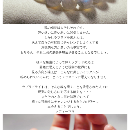
魂の成長は人それぞれです。
速い遅いに良い悪いは関係しません。
しかしラブラドを選ぶ人は、
あえて自らの可能性にチャレンジしようとする
意欲的な方が多いのも事実です。
もちろん、それは魂の成長を加速させることとなるでしょう。
様々な角度によって輝くラブラドの光は
困難に思えるような現実の世界にも
見る方向が違えば、こんなに美しいミラクルが
秘められているんだ というメッセージに思えてなりません。
ラブラドライトは、そんな魂を磨くことを決意された人々に
現実の厳しさに対応する能力を・・・
またそのときに得た知恵でもって
様々な可能性にチャレンジする自らのパワーに
出会えることでしょう。
ソフィーママ