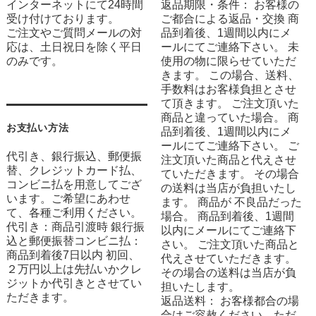
インターネットにて24時間
返品期限・条件： お客様の
受け付けております。
ご都合による返品・交換 商
ご注文やご質問メールの対
品到着後、1週間以内にメ
応は、土日祝日を除く平日
ールにてご連絡下さい。 未
のみです。
使用の物に限らせていただ
きます。 この場合、送料、
手数料はお客様負担とさせ
て頂きます。 ご注文頂いた
商品と違っていた場合。 商
お支払い方法
品到着後、1週間以内にメ
ールにてご連絡下さい。 ご
代引き、銀行振込、郵便振
注文頂いた商品と代えさせ
替、クレジットカード払、
ていただきます。 その場合
コンビニ払を用意してござ
の送料は当店が負担いたし
います。ご希望にあわせ
ます。 商品が 不良品だった
て、各種ご利用ください。
場合。 商品到着後、1週間
代引き：商品引渡時 銀行振
以内にメールにてご連絡下
込と郵便振替コンビニ払：
さい。 ご注文頂いた商品と
商品到着後7日以内 初回、
代えさせていただきます。
２万円以上は先払いかクレ
その場合の送料は当店が負
ジットか代引きとさせてい
担いたします。
ただきます。
返品送料： お客様都合の場
合はご容赦ください。ただ