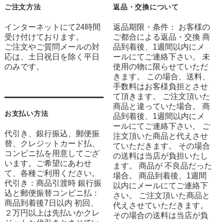
ご注文方法
返品・交換について
インターネットにて24時間
返品期限・条件： お客様の
受け付けております。
ご都合による返品・交換 商
ご注文やご質問メールの対
品到着後、1週間以内にメ
応は、土日祝日を除く平日
ールにてご連絡下さい。 未
のみです。
使用の物に限らせていただ
きます。 この場合、送料、
手数料はお客様負担とさせ
て頂きます。 ご注文頂いた
商品と違っていた場合。 商
お支払い方法
品到着後、1週間以内にメ
ールにてご連絡下さい。 ご
代引き、銀行振込、郵便振
注文頂いた商品と代えさせ
替、クレジットカード払、
ていただきます。 その場合
コンビニ払を用意してござ
の送料は当店が負担いたし
います。ご希望にあわせ
ます。 商品が 不良品だった
て、各種ご利用ください。
場合。 商品到着後、1週間
代引き：商品引渡時 銀行振
以内にメールにてご連絡下
込と郵便振替コンビニ払：
さい。 ご注文頂いた商品と
商品到着後7日以内 初回、
代えさせていただきます。
２万円以上は先払いかクレ
その場合の送料は当店が負