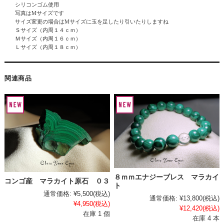
シリコンゴム使用
写真はMサイズです
サイズ変更の場合はMサイズに玉を足したり引いたりしますね
Ｓサイズ（内周１４ｃｍ）
Ｍサイズ（内周１６ｃｍ）
Ｌサイズ（内周１８ｃｍ）
関連商品
８ｍｍエナジーブレス マラカイ
コンゴ産 マラカイト原石 ０３
ト
通常価格:
¥5,500
(税込)
通常価格:
¥13,800
(税込)
¥4,950
(税込)
¥12,420
(税込)
在庫 1 個
在庫 4 本