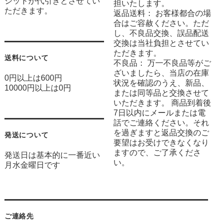
ジットか代引きとさせてい
担いたします。
ただきます。
返品送料： お客様都合の場
合はご容赦ください。ただ
し、不良品交換、誤品配送
交換は当社負担とさせてい
ただきます。
送料について
不良品： 万一不良品等がご
ざいましたら、当店の在庫
0円以上は600円
状況を確認のうえ、新品、
10000円以上は0円
または同等品と交換させて
いただきます。 商品到着後
7日以内にメールまたは電
話でご連絡ください。それ
を過ぎますと返品交換のご
発送について
要望はお受けできなくなり
ますので、ご了承くださ
発送日は基本的に一番近い
い。
月水金曜日です
ご連絡先