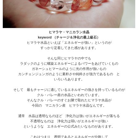
ヒマラヤ・マニカラン水晶
keyword （チャージ＆浄化の最上級石）
ヒマラヤ水晶といえば「エネルギーが強い」というのが
すっかり定着してきた感があります。
そんな同じヒマラヤの中でも
ラダックのように螺旋エネルギーによるパワーをあげていくもの
ガネーシュヒマールのように光の作用が強いもの
カンチェンジュンガのように素朴さや純粋さが強力であるもの と
いろいろあります。
そして 最もチャージに適しているエネルギーの強さを持っているものが
クル・バレー産の水晶といわれています。
そんなクル・バレーのすぐお隣で取れたヒマラヤ水晶が
今回の マニカラン産 ヒマラヤ水晶なんです。
通常 水晶は透明なものほど 浄化力は強いがエネルギーが落ちる
不透明なものは 浄化力は弱いがエネルギーが強い
というような エネルギーの公式みたいなものがあります。
これはつまり 透明であるとエネルギーが分散して