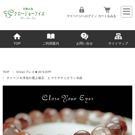
マイページへログイン
カートをみる
TOP
ご利用案内
お問い合せ
サイトマップ
TOP
Only1ブレス★20％OFF
チャージ＆浄化の最上級石 ヒマラヤマニカラン水晶