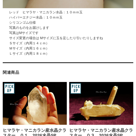
レッド ヒマラヤ・マニカラン水晶：１０ｍｍ玉
ハイパーエナジー水晶
：１０ｍｍ玉
シリコンゴム仕様
写真のものをお届けします
写真はMサイズです
サイズ変更の場合は Mサイズに玉を足したり引いたりしますね
Ｓサイズ（内周１４ｃｍ）
Ｍサイズ（内周１６ｃｍ）
Ｌサイズ（内周１８ｃｍ）
関連商品
ヒマラヤ・マニカラン産水晶クラ
ヒマラヤ・マニカラン産水晶クラ
スター ０１ 2026水晶SP
スター ０３ 2026水晶SP