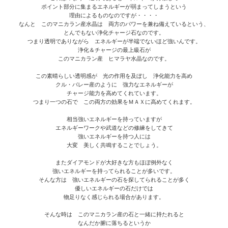
ポイント部分に集まるエネルギーが弱まってしまうという
理由によるものなのですが・・・・
なんと このマニカラン産水晶は 両方のパワーを兼ね備えているという、
とんでもない浄化チャージ石なのです。
つまり透明でありながら エネルギーが半端でないほど強いんです。
浄化＆チャージの最上級石が
このマニカラン産 ヒマラヤ水晶なのです。
この素晴らしい透明感が 光の作用を及ぼし 浄化能力を高め
クル・バレー産のように 強力なエネルギーが
チャージ能力を高めてくれています。
つまり一つの石で この両方の効果をＭＡＸに高めてくれます。
相当強いエネルギーを持っていますが
エネルギーワークや武道などの修練をしてきて
強いエネルギーを持つ人には
大変 美しく共鳴することでしょう。
またダイアモンドが大好きな方もほぼ例外なく
強いエネルギーを持ってられることが多いです。
そんな方は 強いエネルギーの石を探してられることが多く
優しいエネルギーの石だけでは
物足りなく感じられる場合があります。
そんな時は このマニカラン産の石と一緒に持たれると
なんだか腑に落ちるというか