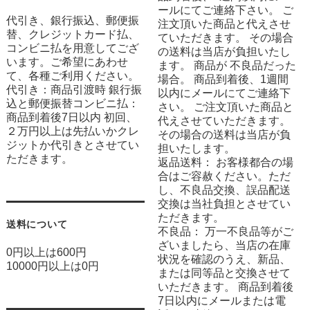
ールにてご連絡下さい。 ご
代引き、銀行振込、郵便振
注文頂いた商品と代えさせ
替、クレジットカード払、
ていただきます。 その場合
コンビニ払を用意してござ
の送料は当店が負担いたし
います。ご希望にあわせ
ます。 商品が 不良品だった
て、各種ご利用ください。
場合。 商品到着後、1週間
代引き：商品引渡時 銀行振
以内にメールにてご連絡下
込と郵便振替コンビニ払：
さい。 ご注文頂いた商品と
商品到着後7日以内 初回、
代えさせていただきます。
２万円以上は先払いかクレ
その場合の送料は当店が負
ジットか代引きとさせてい
担いたします。
ただきます。
返品送料： お客様都合の場
合はご容赦ください。ただ
し、不良品交換、誤品配送
交換は当社負担とさせてい
ただきます。
送料について
不良品： 万一不良品等がご
ざいましたら、当店の在庫
0円以上は600円
状況を確認のうえ、新品、
10000円以上は0円
または同等品と交換させて
いただきます。 商品到着後
7日以内にメールまたは電