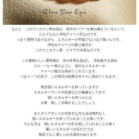
なんと このマニカラン産水晶は 両方のパワーを兼ね備えているという、
とんでもない浄化チャージ石なのです。
つまり透明でありながら エネルギーが半端でないほど強いんです。
浄化＆チャージの最上級石が
このマニカラン産 ヒマラヤ水晶なのです。
この素晴らしい透明感が 光の作用を及ぼし 浄化能力を高め
クル・バレー産のように 強力なエネルギーが
チャージ能力を高めてくれています。
つまり一つの石で この両方の効果をＭＡＸに高めてくれます。
相当強いエネルギーを持っていますが
エネルギーワークや武道などの修練をしてきて
強いエネルギーを持つ人には
大変 美しく共鳴することでしょう。
またダイアモンドが大好きな方もほぼ例外なく
強いエネルギーを持ってられることが多いです。
そんな方は 強いエネルギーの石を探してられることが多く
優しいエネルギーの石だけでは
物足りなく感じられる場合があります。