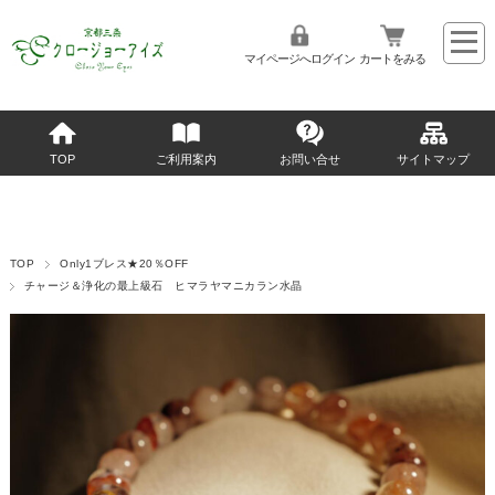
マイページへログイン
カートをみる
TOP
ご利用案内
お問い合せ
サイトマップ
TOP
Only1ブレス★20％OFF
チャージ＆浄化の最上級石 ヒマラヤマニカラン水晶