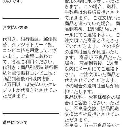
のみです。
使用の物に限らせていただ
きます。 この場合、送料、
手数料はお客様負担とさせ
て頂きます。 ご注文頂いた
商品と違っていた場合。 商
お支払い方法
品到着後、1週間以内にメ
ールにてご連絡下さい。 ご
代引き、銀行振込、郵便振
注文頂いた商品と代えさせ
替、クレジットカード払、
ていただきます。 その場合
コンビニ払を用意してござ
の送料は当店が負担いたし
います。ご希望にあわせ
ます。 商品が 不良品だった
て、各種ご利用ください。
場合。 商品到着後、1週間
代引き：商品引渡時 銀行振
以内にメールにてご連絡下
込と郵便振替コンビニ払：
さい。 ご注文頂いた商品と
商品到着後7日以内 初回、
代えさせていただきます。
２万円以上は先払いかクレ
その場合の送料は当店が負
ジットか代引きとさせてい
担いたします。
ただきます。
返品送料： お客様都合の場
合はご容赦ください。ただ
し、不良品交換、誤品配送
交換は当社負担とさせてい
ただきます。
送料について
不良品： 万一不良品等がご