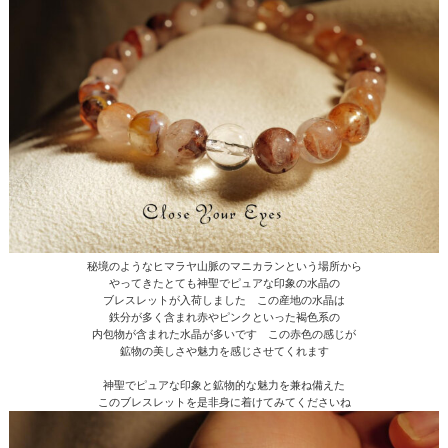
秘境のようなヒマラヤ山脈のマニカランという場所から
やってきたとても神聖でピュアな印象の水晶の
ブレスレットが入荷しました この産地の水晶は
鉄分が多く含まれ赤やピンクといった褐色系の
内包物が含まれた水晶が多いです この赤色の感じが
鉱物の美しさや魅力を感じさせてくれます
神聖でピュアな印象と鉱物的な魅力を兼ね備えた
このブレスレットを是非身に着けてみてくださいね