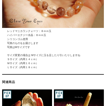
レッドマニカランクォーツ：８ｍｍ玉
ハイパーエナジー水晶
：８ｍｍ玉
シリコンゴム使用
写真のものをお届けします
写真はMサイズです
サイズ変更の場合は Mサイズに玉を足したり引いたりしますね
Ｓサイズ（内周１４ｃｍ）
Ｍサイズ（内周１６ｃｍ）
Ｌサイズ（内周１８ｃｍ）
関連商品