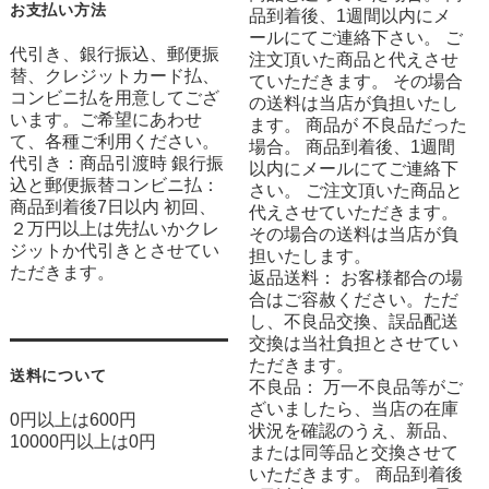
お支払い方法
品到着後、1週間以内にメ
ールにてご連絡下さい。 ご
代引き、銀行振込、郵便振
注文頂いた商品と代えさせ
替、クレジットカード払、
ていただきます。 その場合
コンビニ払を用意してござ
の送料は当店が負担いたし
います。ご希望にあわせ
ます。 商品が 不良品だった
て、各種ご利用ください。
場合。 商品到着後、1週間
代引き：商品引渡時 銀行振
以内にメールにてご連絡下
込と郵便振替コンビニ払：
さい。 ご注文頂いた商品と
商品到着後7日以内 初回、
代えさせていただきます。
２万円以上は先払いかクレ
その場合の送料は当店が負
ジットか代引きとさせてい
担いたします。
ただきます。
返品送料： お客様都合の場
合はご容赦ください。ただ
し、不良品交換、誤品配送
交換は当社負担とさせてい
ただきます。
送料について
不良品： 万一不良品等がご
ざいましたら、当店の在庫
0円以上は600円
状況を確認のうえ、新品、
10000円以上は0円
または同等品と交換させて
いただきます。 商品到着後