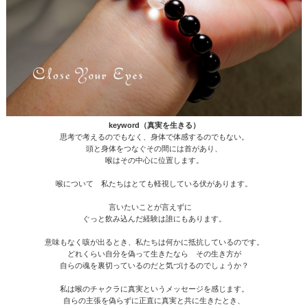
keyword（真実を生きる）
思考で考えるのでもなく、身体で体感するのでもない。
頭と身体をつなぐその間には首があり、
喉はその中心に位置します。
喉について 私たちはとても軽視している伏があります。
言いたいことが言えずに
ぐっと飲み込んだ経験は誰にもあります。
意味もなく咳が出るとき、私たちは何かに抵抗しているのです。
どれくらい自分を偽って生きたなら その生き方が
自らの魂を裏切っているのだと気づけるのでしょうか？
私は喉のチャクラに真実というメッセージを感じます。
自らの主張を偽らずに正直に真実と共に生きたとき、