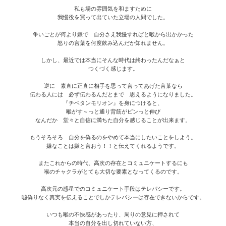
私も場の雰囲気を和ますために
我慢役を買って出ていた立場の人間でした。
争いごとが何より嫌で 自分さえ我慢すればと喉から出かかった
怒りの言葉を何度飲み込んだか知れません。
しかし、最近では本当にそんな時代は終わったんだなぁと
つくづく感じます。
逆に 素直に正直に相手を思って言ってあげた言葉なら
伝わる人には 必ず伝わるんだとまで 思えるようになりました。
『チベタンモリオン』を身につけると、
喉がす～っと通り背筋がピンっと伸び
なんだか 堂々と自信に満ちた自分を感じることが出来ます。
もうそろそろ 自分を偽るのをやめて本当にしたいことをしよう。
嫌なことは嫌と言おう！！と伝えてくれるようです。
またこれからの時代、高次の存在とコミュニケートするにも
喉のチャクラがとても大切な要素となってくるのです。
高次元の惑星でのコミュニケート手段はテレパシーです。
嘘偽りなく真実を伝えることでしかテレパシーは存在できないからです。
いつも喉の不快感があったり、周りの意見に押されて
本当の自分を出し切れていない方、