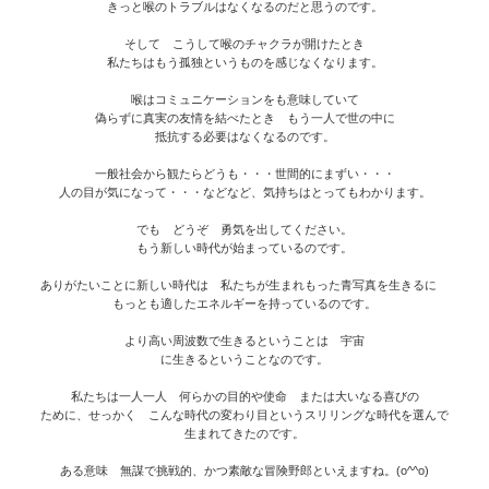
きっと喉のトラブルはなくなるのだと思うのです。
そして こうして喉のチャクラが開けたとき
私たちはもう孤独というものを感じなくなります。
喉はコミュニケーションをも意味していて
偽らずに真実の友情を結べたとき もう一人で世の中に
抵抗する必要はなくなるのです。
一般社会から観たらどうも・・・世間的にまずい・・・
人の目が気になって・・・などなど、気持ちはとってもわかります。
でも どうぞ 勇気を出してください。
もう新しい時代が始まっているのです。
ありがたいことに新しい時代は 私たちが生まれもった青写真を生きるに
もっとも適したエネルギーを持っているのです。
より高い周波数で生きるということは 宇宙
に生きるということなのです。
私たちは一人一人 何らかの目的や使命 または大いなる喜びの
ために、せっかく こんな時代の変わり目というスリリングな時代を選んで
生まれてきたのです。
ある意味 無謀で挑戦的、かつ素敵な冒険野郎といえますね。(o^^o)