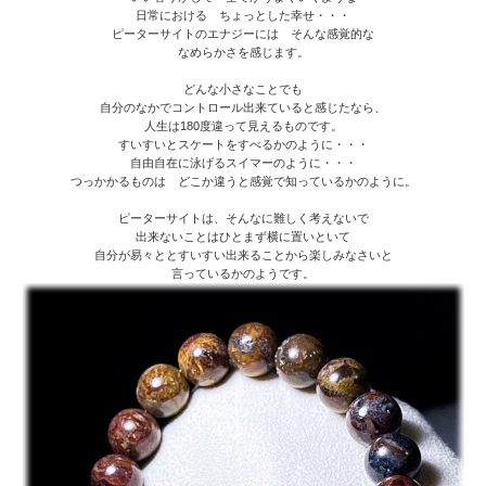
日常における ちょっとした幸せ・・・
ピーターサイトのエナジーには そんな感覚的な
なめらかさを感じます。
どんな小さなことでも
自分のなかでコントロール出来ていると感じたなら、
人生は180度違って見えるものです。
すいすいとスケートをすべるかのように・・・
自由自在に泳げるスイマーのように・・・
つっかかるものは どこか違うと感覚で知っているかのように。
ピーターサイトは、そんなに難しく考えないで
出来ないことはひとまず横に置いといて
自分が易々ととすいすい出来ることから楽しみなさいと
言っているかのようです。