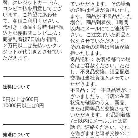
替、クレジットカード払、
ていただきます。 その場合
コンビニ払を用意してござ
の送料は当店が負担いたし
います。ご希望にあわせ
ます。 商品が 不良品だった
て、各種ご利用ください。
場合。 商品到着後、1週間
代引き：商品引渡時 銀行振
以内にメールにてご連絡下
込と郵便振替コンビニ払：
さい。 ご注文頂いた商品と
商品到着後7日以内 初回、
代えさせていただきます。
２万円以上は先払いかクレ
その場合の送料は当店が負
ジットか代引きとさせてい
担いたします。
ただきます。
返品送料： お客様都合の場
合はご容赦ください。ただ
し、不良品交換、誤品配送
交換は当社負担とさせてい
ただきます。
送料について
不良品： 万一不良品等がご
ざいましたら、当店の在庫
0円以上は600円
状況を確認のうえ、新品、
10000円以上は0円
または同等品と交換させて
いただきます。 商品到着後
7日以内にメールまたは電
話でご連絡ください。それ
を過ぎますと返品交換のご
発送について