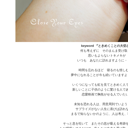
keyword 『ときめくことの大切
何も考えずに そのまんま受け取
思いもよらないトキメキが
いつも あなたに訪れますように
時間を忘れるほど 寝るのも惜し
夢中になれることが今も続いていますよ
いくつになっても虹を見てときめく人
新しいことに子供のように驚ける人で
恋愛映画で胸焦がせる人でいた
未知を恐れる人は、用意周到でいよう
サプライズがない人生に喜びは訪れ
まるで知らないかのように、人は考え、
そっと息を吐いて またその息が吸える奇跡