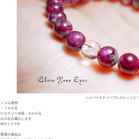
ハイパーエナジーブレスレットに
コンゴム使用
ー：７ｍｍ玉
パーエナジー水晶
：６ｍｍ玉
のものをお届けします
はMサイズです
ズ変更の場合は