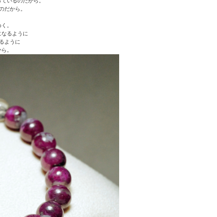
っているのだから。
のだから。
めく。
になるように
るように
から。