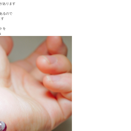
があります
あるので
ます
トを
ね