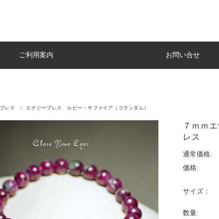
ご利用案内
お問い合せ
1ブレス
エナジーブレス ルビー・サファイア（コランダム）
７ｍｍエ
レス
通常価格:
価格:
サイズ：
数量: