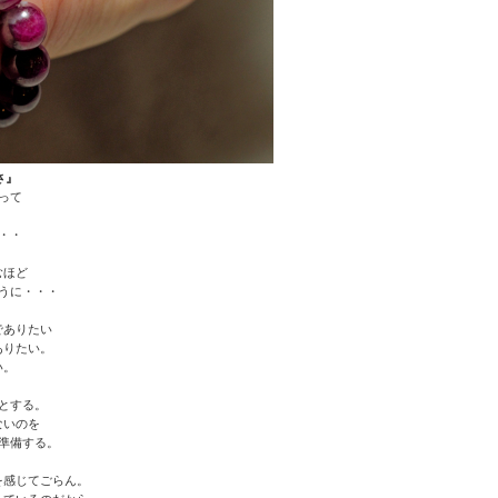
さ』
って
・・・
むほど
うに・・・
でありたい
ありたい。
い。
とする。
ないのを
準備する。
を感じてごらん。