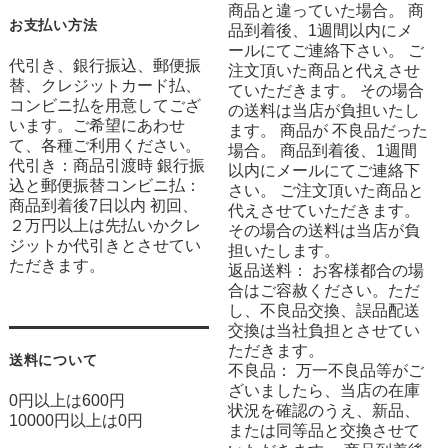
商品と違っていた場合。 商
お支払い方法
品到着後、1週間以内にメ
ールにてご連絡下さい。 ご
代引き、銀行振込、郵便振
注文頂いた商品と代えさせ
替、クレジットカード払、
ていただきます。 その場合
コンビニ払を用意してござ
の送料は当店が負担いたし
います。ご希望にあわせ
ます。 商品が 不良品だった
て、各種ご利用ください。
場合。 商品到着後、1週間
代引き：商品引渡時 銀行振
以内にメールにてご連絡下
込と郵便振替コンビニ払：
さい。 ご注文頂いた商品と
商品到着後7日以内 初回、
代えさせていただきます。
２万円以上は先払いかクレ
その場合の送料は当店が負
ジットか代引きとさせてい
担いたします。
ただきます。
返品送料： お客様都合の場
合はご容赦ください。ただ
し、不良品交換、誤品配送
交換は当社負担とさせてい
ただきます。
送料について
不良品： 万一不良品等がご
ざいましたら、当店の在庫
0円以上は600円
状況を確認のうえ、新品、
10000円以上は0円
または同等品と交換させて