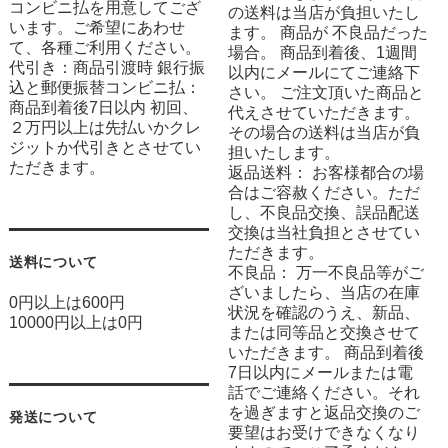
コンビニ払を用意してござ
の送料は当店が負担いたし
います。ご希望にあわせ
ます。 商品が 不良品だった
て、各種ご利用ください。
場合。 商品到着後、1週間
代引き：商品引渡時 銀行振
以内にメールにてご連絡下
込と郵便振替コンビニ払：
さい。 ご注文頂いた商品と
商品到着後7日以内 初回、
代えさせていただきます。
２万円以上は先払いかクレ
その場合の送料は当店が負
ジットか代引きとさせてい
担いたします。
ただきます。
返品送料： お客様都合の場
合はご容赦ください。ただ
し、不良品交換、誤品配送
交換は当社負担とさせてい
ただきます。
送料について
不良品： 万一不良品等がご
ざいましたら、当店の在庫
0円以上は600円
状況を確認のうえ、新品、
10000円以上は0円
または同等品と交換させて
いただきます。 商品到着後
7日以内にメールまたは電
話でご連絡ください。それ
を過ぎますと返品交換のご
発送について
要望はお受けできなくなり