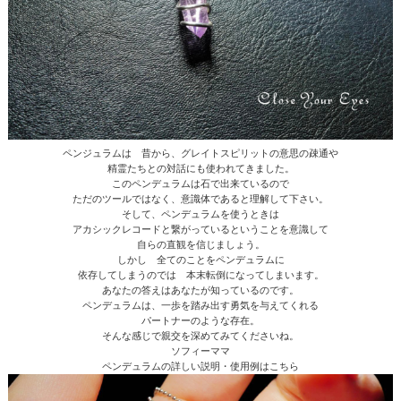
ペンジュラムは 昔から、グレイトスピリットの意思の疎通や
精霊たちとの対話にも使われてきました。
このペンデュラムは石で出来ているので
ただのツールではなく、意識体であると理解して下さい。
そして、ペンデュラムを使うときは
アカシックレコードと繋がっているということを意識して
自らの直観を信じましょう。
しかし 全てのことをペンデュラムに
依存してしまうのでは 本末転倒になってしまいます。
あなたの答えはあなたが知っているのです。
ペンデュラムは、一歩を踏み出す勇気を与えてくれる
パートナーのような存在。
そんな感じで親交を深めてみてくださいね。
ソフィーママ
ペンデュラムの詳しい説明・使用例はこちら