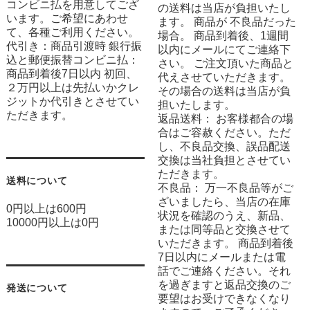
コンビニ払を用意してござ
の送料は当店が負担いたし
います。ご希望にあわせ
ます。 商品が 不良品だった
て、各種ご利用ください。
場合。 商品到着後、1週間
代引き：商品引渡時 銀行振
以内にメールにてご連絡下
込と郵便振替コンビニ払：
さい。 ご注文頂いた商品と
商品到着後7日以内 初回、
代えさせていただきます。
２万円以上は先払いかクレ
その場合の送料は当店が負
ジットか代引きとさせてい
担いたします。
ただきます。
返品送料： お客様都合の場
合はご容赦ください。ただ
し、不良品交換、誤品配送
交換は当社負担とさせてい
ただきます。
送料について
不良品： 万一不良品等がご
ざいましたら、当店の在庫
0円以上は600円
状況を確認のうえ、新品、
10000円以上は0円
または同等品と交換させて
いただきます。 商品到着後
7日以内にメールまたは電
話でご連絡ください。それ
を過ぎますと返品交換のご
発送について
要望はお受けできなくなり