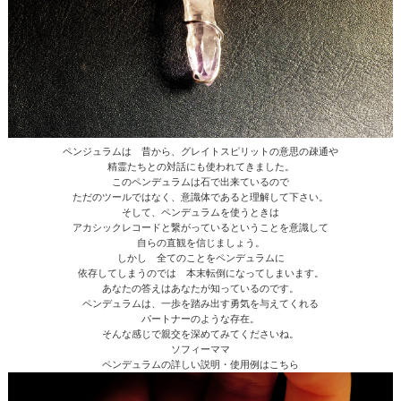
ペンジュラムは 昔から、グレイトスピリットの意思の疎通や
精霊たちとの対話にも使われてきました。
このペンデュラムは石で出来ているので
ただのツールではなく、意識体であると理解して下さい。
そして、ペンデュラムを使うときは
アカシックレコードと繋がっているということを意識して
自らの直観を信じましょう。
しかし 全てのことをペンデュラムに
依存してしまうのでは 本末転倒になってしまいます。
あなたの答えはあなたが知っているのです。
ペンデュラムは、一歩を踏み出す勇気を与えてくれる
パートナーのような存在。
そんな感じで親交を深めてみてくださいね。
ソフィーママ
ペンデュラムの詳しい説明・使用例はこちら