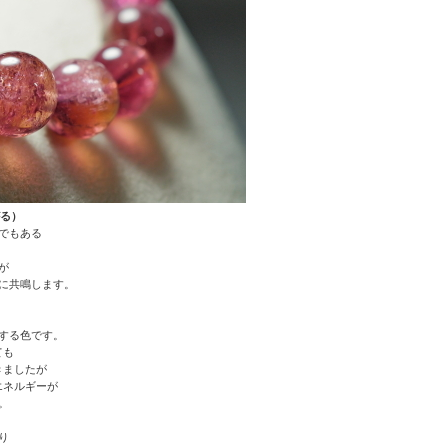
がる）
でもある
が
に共鳴します。
する色です。
ても
きましたが
エネルギーが
。
り