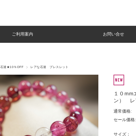
ご利用案内
お問い合せ
石達★10％OFF
レアな石達 ブレスレット
１０mm
ン） レ
通常価格:
セール価格:
サイズ：