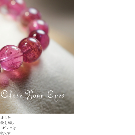
しました
い物を指し
いピンクは
力的です