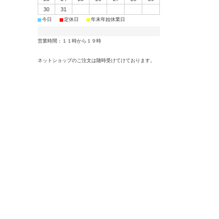
30
31
■
■
■
今日
定休日
年末年始休業日
営業時間：１１時から１９時
ネットショップのご注文は随時受けてけております。