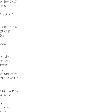
鳴するのですが
にある
る
チャクラに
が指摘している
思います。
ラと
の高い
点から観て
けました。
のです。
その
鳴するのですが
け取るかのように
ではありません。
鳴することで
す。
なく
うことを、