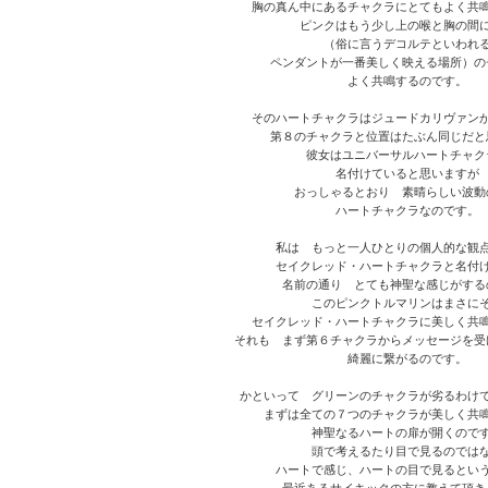
胸の真ん中にあるチャクラにとてもよく共
ピンクはもう少し上の喉と胸の間
（俗に言うデコルテといわれ
ペンダントが一番美しく映える場所）の
よく共鳴するのです。
そのハートチャクラはジュードカリヴァン
第８のチャクラと位置はたぶん同じだと
彼女はユニバーサルハートチャク
名付けていると思いますが
おっしゃるとおり 素晴らしい波動
ハートチャクラなのです。
私は もっと一人ひとりの個人的な観
セイクレッド・ハートチャクラと名付
名前の通り とても神聖な感じがする
このピンクトルマリンはまさに
セイクレッド・ハートチャクラに美しく共
それも まず第６チャクラからメッセージを受
綺麗に繋がるのです。
かといって グリーンのチャクラが劣るわけ
まずは全ての７つのチャクラが美しく共
神聖なるハートの扉が開くので
頭で考えるたり目で見るのでは
ハートで感じ、ハートの目で見るとい