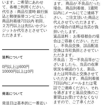
います。ご希望にあわせ
ます。 商品が 不良品だった
て、各種ご利用ください。
場合。 商品到着後、1週間
代引き：商品引渡時 銀行振
以内にメールにてご連絡下
込と郵便振替コンビニ払：
さい。 ご注文頂いた商品と
商品到着後7日以内 初回、
代えさせていただきます。
２万円以上は先払いかクレ
その場合の送料は当店が負
ジットか代引きとさせてい
担いたします。
ただきます。
返品送料： お客様都合の場
合はご容赦ください。ただ
し、不良品交換、誤品配送
交換は当社負担とさせてい
ただきます。
送料について
不良品： 万一不良品等がご
ざいましたら、当店の在庫
0円以上は600円
状況を確認のうえ、新品、
10000円以上は0円
または同等品と交換させて
いただきます。 商品到着後
7日以内にメールまたは電
話でご連絡ください。それ
を過ぎますと返品交換のご
発送について
要望はお受けできなくなり
ますので、ご了承くださ
発送日は基本的に一番近い