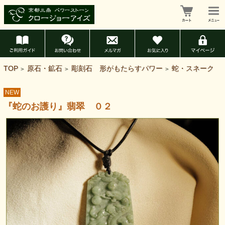
TOP
原石・鉱石
彫刻石 形がもたらすパワー
蛇・スネーク
>
>
>
NEW
『蛇のお護り』翡翠 ０２