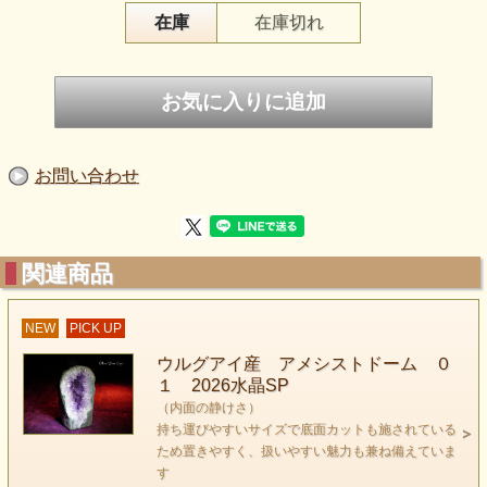
在庫
在庫切れ
笑ったような雰囲気のアメシストが入荷しました
ユニークな形状のこのアメシストは見る人を
笑顔にしてくれそうで素敵です 少し悲しい事があっても
これを見ると笑顔にしてくれる そんな印象です
お問い合わせ
見た目はまるでモンスターのようで可愛らしいですよね
是非この可愛らしいアメシストモンスターと
関連商品
お友達になってあげてください
NEW
PICK UP
ウルグアイ産 アメシストドーム ０
１ 2026水晶SP
（内面の静けさ）
持ち運びやすいサイズで底面カットも施されている
ため置きやすく、扱いやすい魅力も兼ね備えていま
す