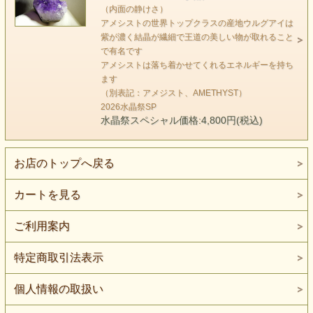
あなたの心の奥では
（内面の静けさ）
今あなたには安らぎや
アメシストの世界トップクラスの産地ウルグアイは
紫が濃く結晶が繊細で王道の美しい物が取れること
一休みが必要であるということを知っています。
で有名です
あせらず、心と体を休めて
アメシストは落ち着かせてくれるエネルギーを持ち
ゆっくりとした自然の流れで生きることで
ます
活力を取り戻しましょう。
（別表記：アメジスト、AMETHYST）
2026水晶祭SP
水晶祭スペシャル価格:4,800円(税込)
精神的不安を和らげ心の落ち着きを促す。
直観力を増大させるので 瞑想に最適。
霊的意識の最初の変化を促す。
お店のトップへ戻る
意識を未知なる次元へ導き、
カートを見る
生命エネルギーを高めてくれる。
個々の魂のメッセージの扉を開ける。
ご利用案内
怒りを鎮め喜びをもたらす。
良夢を見るといわれる。
特定商取引法表示
ソフィーママ
個人情報の取扱い