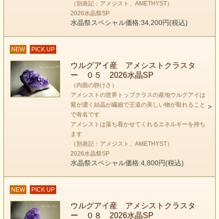
（別表記：アメジスト、AMETHYST）
2026水晶祭SP
水晶祭スペシャル価格:34,200円(税込)
NEW
PICK UP
ウルグアイ産 アメシストクラスタ
ー ０５ 2026水晶SP
アメシスト
（内面の静けさ）
紫水晶
アメシストの世界トップクラスの産地ウルグアイは
AMETHYST
紫が濃く結晶が繊細で王道の美しい物が取れること
で有名です
アメシストは落ち着かせてくれるエネルギーを持ち
keyword （内面の静けさ）
ます
忙しく、早い時間の流れから逃れたいと思っていませんか？
（別表記：アメジスト、AMETHYST）
2026水晶祭SP
アメシストは、現実の物質的な毎日から解放され
水晶祭スペシャル価格:4,800円(税込)
草原でねっ転がりたい、
ホットした時を過ごしたいと
NEW
PICK UP
思っている時に選びがちな石です。
ウルグアイ産 アメシストクラスタ
ー ０８ 2026水晶SP