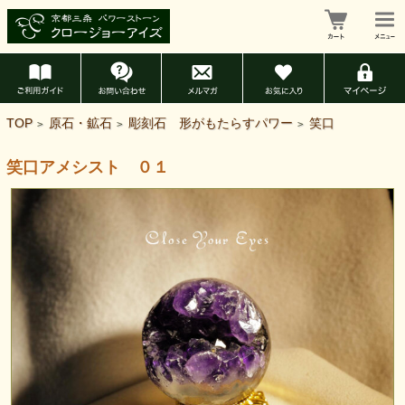
TOP
原石・鉱石
彫刻石 形がもたらすパワー
笑口
>
>
>
笑口アメシスト ０１