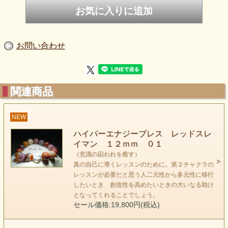
keyword （意識の囚われを癒す）
お問い合わせ
関連商品
NEW
ハイパーエナジーブレス レッドスレ
イマン １２ｍｍ ０１
スレイマンは、表面的なエネルギーの流れを作るためとか
（意識の囚われを癒す）
ちょっとしたきっかけを与えるというような軽い感覚で持つ
真の自己に導くレッスンのために。第２チャクラの
石ではありません。
レッスンが必要だと思う人二元性から多元性に移行
したいとき 創造性を高めたいときの大いなる助け
その人がもう手放したと思えた筈の
となってくれることでしょう。
もっと深い深い固定観念である囚われた意識に作用するため
セール価格:19,800円(税込)
です。
この石のチャクラへの作用はスキャニングタイプです。