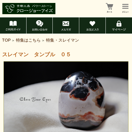
TOP
特集はこちら
特集・スレイマン
>
>
スレイマン タンブル ０５