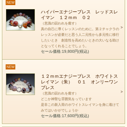
NEW
つまり、特定のチャクラに対応するというものではなく
ハイパーエナジーブレス レッドスレ
持つ人によって違うそれぞれのチャクラのブロックを
イマン １２ｍｍ ０２
スキャンし、そこを重点的に癒していきます。
（意識の囚われを癒す）
ある意味、この石は自分には囚われている意識がある
真の自己に導くレッスンのために。第２チャクラの
と認識した後ではないと、あまり意味がないと言えるかもし
レッスンが必要だと思う人二元性から多元性に移行
れません。
したいとき 創造性を高めたいときの大いなる助け
となってくれることでしょう。
というのも、身体の不調は、
セール価格:19,800円(税込)
「本来の道から外れていますよ」というメッセージであり、
それはありがたく尊重するもので忌み嫌うものではないので
NEW
す。
つまり、そのメッセージによって自分の囚われに気づけると
１２ｍｍエナジーブレス ホワイトス
レイマン（朱） ０１ オンリーワン
いう
ブレス
宇宙からの素晴らしい贈り物だからなのです。
（意識の囚われを癒す）
ですから安易にこのスレイマンを付けていると
どこか神聖な雰囲気をっています
そのメッセージに気づけなくなってしまいます。
是非この新入荷のホワイトスレイマンを身に着けて
みてはいかがでしょうか
それほど、この石の持つ作用は素晴らしく
セール価格:17,600円(税込)
癒すべき箇所の深い部分にぐ～～～んと入っていくかのよう
です。