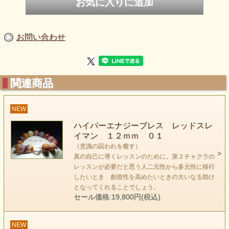
この石のチャクラへの作用はスキャニングタイプです。
つまり、特定のチャクラに対応するというものではなく
持つ人によって違うそれぞれのチャクラのブロックを
お問い合わせ
スキャンし、そこを重点的に癒していきます。
ある意味、この石は自分には囚われている意識がある
と認識した後ではないと、あまり意味がないと言えるかもし
関連商品
れません。
というのも、身体の不調は、
NEW
「本来の道から外れていますよ」というメッセージであり、
それはありがたく尊重するもので忌み嫌うものではないので
ハイパーエナジーブレス レッドスレ
イマン １２ｍｍ ０１
す。
（意識の囚われを癒す）
つまり、そのメッセージによって自分の囚われに気づけると
真の自己に導くレッスンのために。第２チャクラの
いう
レッスンが必要だと思う人二元性から多元性に移行
宇宙からの素晴らしい贈り物だからなのです。
したいとき 創造性を高めたいときの大いなる助け
となってくれることでしょう。
ですから安易にこのスレイマンを付けていると
セール価格:19,800円(税込)
そのメッセージに気づけなくなってしまいます。
それほど、この石の持つ作用は素晴らしく
NEW
癒すべき箇所の深い部分にぐ～～～んと入っていくかのよう