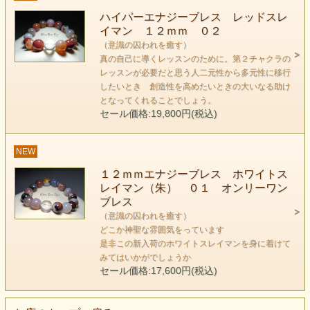
です。
ハイパーエナジーブレス レッドスレ
イマン １２ｍｍ ０２
（意識の囚われを癒す）
真の自己に導くレッスンのために。第２チャクラの
レッスンが必要だと思う人二元性から多元性に移行
したいとき 創造性を高めたいときの大いなる助け
となってくれることでしょう。
セール価格:19,800円(税込)
NEW
１２ｍｍエナジーブレス ホワイトス
レイマン（朱） ０１ オンリーワン
ブレス
また、自分に囚われに向き合う準備が出来ていない人は
（意識の囚われを癒す）
この石を身につけることを恐れる場合もあるでしょう。
どこか神聖な雰囲気をっています
それは、思い込みの世界と自分を同一化しているからこそ起
是非この新入荷のホワイトスレイマンを身に着けて
みてはいかがでしょうか
こる現象なのです。
セール価格:17,600円(税込)
本来、私達の本質は、宇宙と同じ、善も悪もなく純粋に澄み
切った光です。