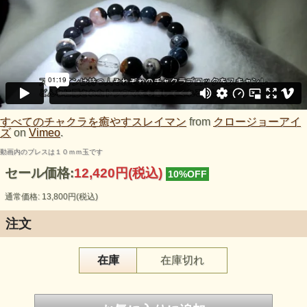
スレイマン
keyword （意識の囚われを癒す）
すべてのチャクラを癒やすスレイマン
from
クロージョーアイ
ズ
on
Vimeo
.
動画内のブレスは１０ｍｍ玉です
セール価格:
12,420円(税込)
10%OFF
通常価格: 13,800円(税込)
スレイマンは、表面的なエネルギーの流れを作るためとか
注文
ちょっとしたきっかけを与えるというような軽い感覚で持つ
石ではありません。
在庫
在庫切れ
その人がもう手放したと思えた筈の
もっと深い深い固定観念である囚われた意識に作用するため
です。