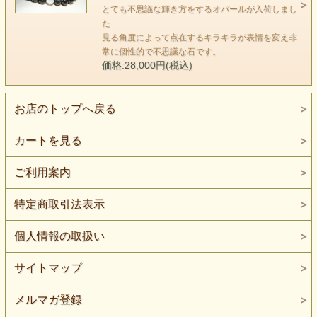
フリーサイズ ７号～１１号
とても不思議な輝き方をするオパールが入荷しまし
※リングの開閉によりサイズ調整ができます。
た
見る角度によって点在するキラキラが表情を変え非
素材 エチオピア・オパール（直径６mmジュエリー
常に個性的で不思議な石です。
カット加工）
価格:28,000円(税込)
リング（Silver925 ＋ロジウムコーティング）
お店のトップへ戻る
カートを見る
ご利用案内
特定商取引法表示
個人情報の取扱い
サイトマップ
メルマガ登録