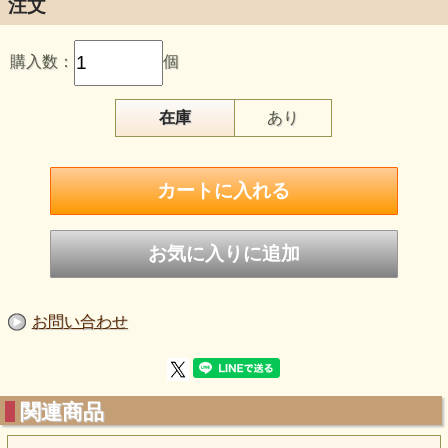
注文
購入数：
個
ETHIOPIAN OPAL
在庫
あり
エチオピア・オパール
keyword『ワクワクに包まれよう』
胸を弾ませ心躍らせ
ハートは喜ぶためにある
七色の虹のエネルギーをまとい
世界を舞い飛びぬけよう！
光のシャワーの一粒ずつがキラキラと輝く
そんなときめきで溢れる世界。
お問い合わせ
あなたの現実は あなたが毎瞬つくっている
虹の世界に住まうのも 暗い森に迷い込むのも
関連商品
どちらも選ぶことが出来る。