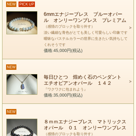
NEW
PICK UP
だったら虹を描こう 笑顔溢れる天使を呼ぼう
6mmエナジーブレス ブルーオパー
くるくる回って 歌い踊るほど 喜びに満ちた
ル オンリーワンブレス プレミアム
世界が本当にあるんだよ。
（感情のブロックを取り外す）
ソフィーママ
淡い繊細な青色がとても美しく可愛らしい印象です
曖昧なパステルカラーの世界に生きたい気持ちして
くれそうです
価格:45,000円(税込)
NEW
毎日ひとつ 煌めく石のペンダント
エチオピアンオパール １４２
『ワクワクに包まれよう』
価格:35,000円(税込)
NEW
８ｍｍエナジーブレス マトリックス
オパール ０１ オンリーワンブレス
（感情のブロックを取り外す）