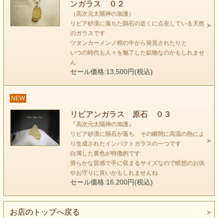
ンガラス ０２
のは大変有名なお話ではあります。
（高次元太陽神の加護）
リビア砂漠に落ちた隕石の近くに点在している天然
のガラスです
太陽神信仰だったエジプトならではと感じずにはいられない
ツタンカーメンノ棺の中から発見されたりと
のは
いつの時代も人々を魅了した鉱物なのかもしれませ
この石はまさに太陽のごとく頭上に光り輝く光そのものの石
ん
だからです。
セール価格:13,500円(税込)
通常の意識でこの石とワークできるのはここまでです。
NEW
頭上がまぶしく輝く以外 この石のメッセージも世界観も
リビアンガラス 原石 ０３
なにも見えてこないのです。
『高次元太陽神の加護』
リビア砂漠に隕石が落ち その瞬間に高温の熱によ
以前、何度もこの石とワークするたび なにも浮かばずに断
り生成されたインパクトガラスの一つです
白濁した黄色が特徴的です
念し
滑らかな質感で手に収まるサイズなので瞑想のお供
結局、周波数が高い光の石であるということしかわかりませ
やお守りに良いかもしれませんね
んでした。
セール価格:16,200円(税込)
どうしても、この石のメッセージを解明したいので
お店のトップへ戻る
この石と一体になろうと集中してみました。