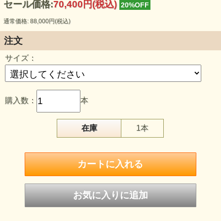
セール価格:
70,400円(税込)
20%OFF
通常価格: 88,000円(税込)
注文
サイズ：
購入数：
本
在庫
1本
リビア砂漠で取れるインパクトガラスの
リビアンガラスが入荷しました。インパクトガラスとは
隕石が落ちた際に発する熱によって生成される
ガラスになります。クレーターの周りに点在しています。
白濁した色が非常に綺麗でこの色合いは
リビアンガラス特有の色感だと思います。
絶妙な白っぽい色がたまりません