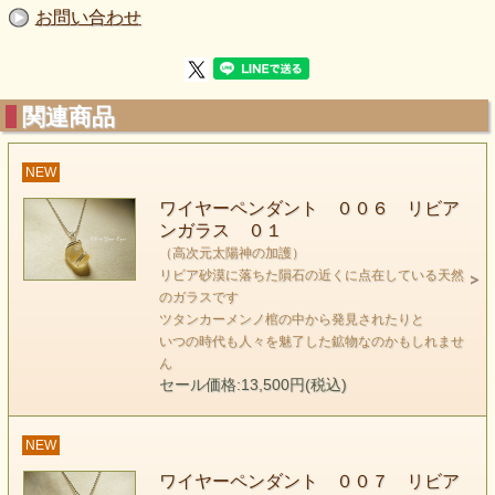
お問い合わせ
リビアンガラスは希少性が高い鉱物なのもあり
非常におすすめです
関連商品
NEW
ワイヤーペンダント ００６ リビア
ンガラス ０１
（高次元太陽神の加護）
リビア砂漠に落ちた隕石の近くに点在している天然
のガラスです
ツタンカーメンノ棺の中から発見されたりと
いつの時代も人々を魅了した鉱物なのかもしれませ
ん
セール価格:13,500円(税込)
keyword （高次元太陽神の加護）
NEW
エジプトのツタンカーメン王の墓に、この石が埋葬されてい
ワイヤーペンダント ００７ リビア
た