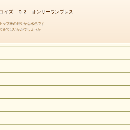
コイズ ０２ オンリーワンブレス
カ・アリゾナ州のキングマン鉱山から採掘された天然のターコ
全米最大規模の鉱山で銅が主に採掘されていて、
トップ級の鮮やかな水色です
てみてはいかがでしょうか
ターコイズはその副産物として産出されていました。
1970年に一度閉山し2004年に採掘が再開。
現在もターコイズは産出されているそうです。