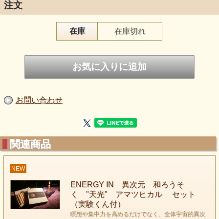
注文
在庫
在庫切れ
ストーンリーディング
や
瞑想ライブ
の時に灯す
あのクロアイオリジナル・エナジーインキャンドルが
天然素材の和ろうそくになって再登場しましたよ。
（燃焼時間も伸びました！(^▽^)/）
クロアイの浄化スペースにある四隅の水晶と
お問い合わせ
同じ異次元エネルギーをソフィーママが全て手作業で
エナジーインしています。
関連商品
このエナジーイン和ろうそくには
『エナジーレスエナジー』『形のない形』という
NEW
「なにもない」エネルギーが入れてあります。
ENERGY IN 異次元 和ろうそ
く "天光" アマツヒカル セット
あるけどない といった世界は
（実験くん付）
まるで禅問答のようですが、
瞑想や集中力を高めるだけでなく、全体宇宙的異次