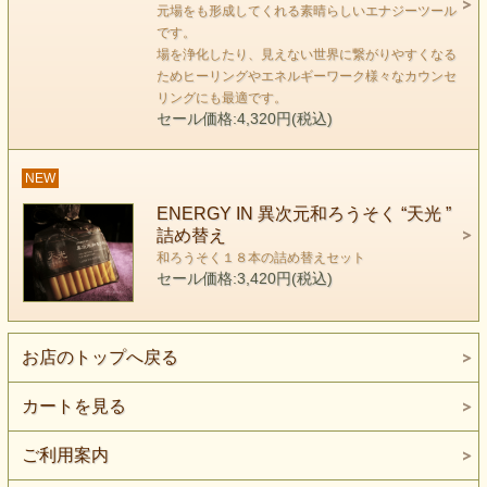
このろうそくの炎をみていると
元場をも形成してくれる素晴らしいエナジーツール
対象物が消えて、火の中に吸い込まれていくような感
です。
場を浄化したり、見えない世界に繋がりやすくなる
覚を覚えます。
ためヒーリングやエネルギーワーク様々なカウンセ
リングにも最適です。
そしてそのろうそくを見つめているはずの
セール価格:4,320円(税込)
自分も消えて全てが宇宙に溶け込んで行きます。
NEW
対象物がなくなった時、比較する存在いなくなり、
ENERGY IN 異次元和ろうそく “天光 ”
二元性の世界が立ち消えます。
詰め替え
和ろうそく１８本の詰め替えセット
セール価格:3,420円(税込)
お店のトップへ戻る
カートを見る
ご利用案内