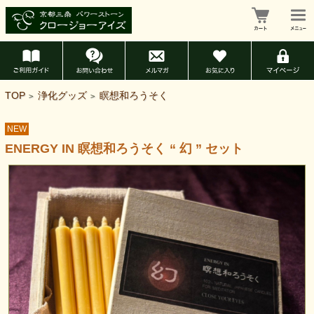
TOP
浄化グッズ
瞑想和ろうそく
>
>
NEW
ENERGY IN 瞑想和ろうそく “ 幻 ” セット