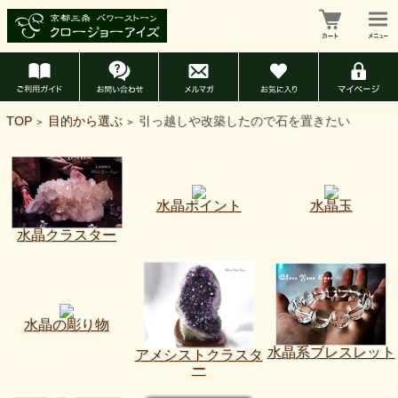
TOP
目的から選ぶ
引っ越しや改築したので石を置きたい
>
>
水晶ポイント
水晶玉
水晶クラスター
水晶の彫り物
水晶系ブレスレット
アメシストクラスタ
ー