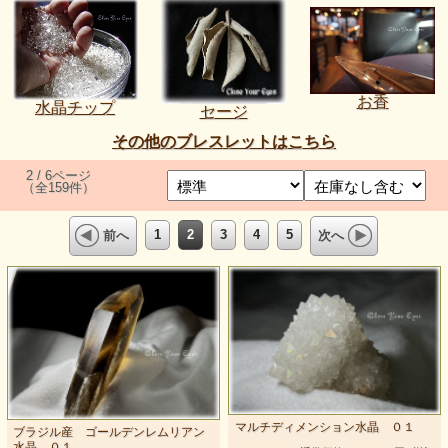
お香
水晶チップ
セージ
その他のブレスレットはこちら
2 / 6ページ
（全159件）
1
2
3
4
5
前へ
次へ
マルチディメンション水晶 ０１
ブラジル産 ゴールデンレムリアン
水晶 ０１