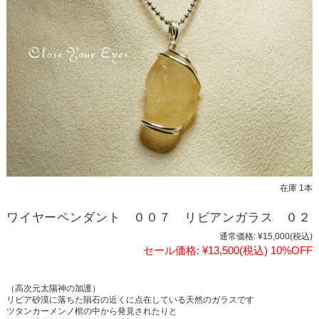
在庫 1本
ワイヤーペンダント ００７ リビアンガラス ０２
通常価格:
¥15,000
(税込)
セール価格:
¥13,500
(税込)
10%OFF
（高次元太陽神の加護）
リビア砂漠に落ちた隕石の近くに点在している天然のガラスです
ツタンカーメンノ棺の中から発見されたりと