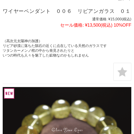
ワイヤーペンダント ００６ リビアンガラス ０１
通常価格:
¥15,000
(税込)
セール価格:
¥13,500
(税込)
10%OFF
（高次元太陽神の加護）
リビア砂漠に落ちた隕石の近くに点在している天然のガラスです
ツタンカーメンノ棺の中から発見されたりと
いつの時代も人々を魅了した鉱物なのかもしれません