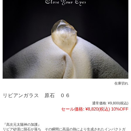
在庫切れ
リビアンガラス 原石 ０６
通常価格:
¥9,800
(税込)
セール価格:
¥8,820
(税込)
10%OFF
『高次元太陽神の加護』
リビア砂漠に隕石が落ち その瞬間に高温の熱により生成されたインパクトガ