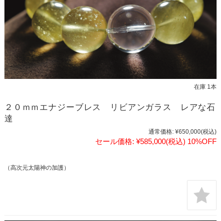
在庫 1本
２０ｍｍエナジーブレス リビアンガラス レアな石
達
通常価格:
¥650,000
(税込)
セール価格:
¥585,000
(税込)
10%OFF
（高次元太陽神の加護）