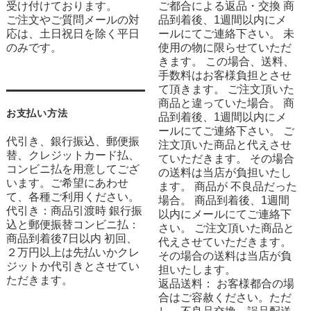
受け付けております。
ご都合による返品・交換 商
ご注文やご質問メールの対
品到着後、1週間以内にメ
応は、土日祝日を除く平日
ールにてご連絡下さい。 未
のみです。
使用の物に限らせていただ
きます。 この場合、送料、
手数料はお客様負担とさせ
て頂きます。 ご注文頂いた
商品と違っていた場合。 商
お支払い方法
品到着後、1週間以内にメ
ールにてご連絡下さい。 ご
代引き、銀行振込、郵便振
注文頂いた商品と代えさせ
替、クレジットカード払、
ていただきます。 その場合
コンビニ払を用意してござ
の送料は当店が負担いたし
います。ご希望にあわせ
ます。 商品が 不良品だった
て、各種ご利用ください。
場合。 商品到着後、1週間
代引き：商品引渡時 銀行振
以内にメールにてご連絡下
込と郵便振替コンビニ払：
さい。 ご注文頂いた商品と
商品到着後7日以内 初回、
代えさせていただきます。
２万円以上は先払いかクレ
その場合の送料は当店が負
ジットか代引きとさせてい
担いたします。
ただきます。
返品送料： お客様都合の場
合はご容赦ください。ただ