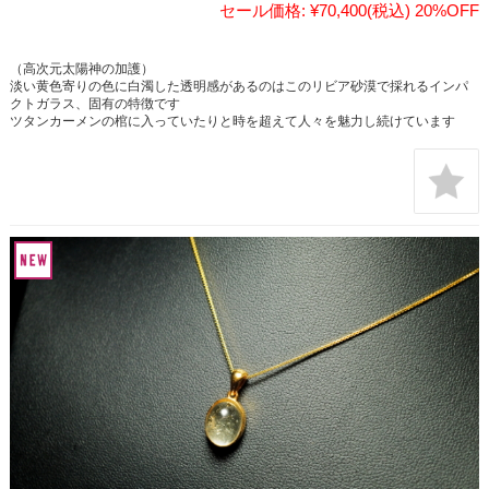
セール価格:
¥70,400
(税込)
20%OFF
（高次元太陽神の加護）
淡い黄色寄りの色に白濁した透明感があるのはこのリビア砂漠で採れるインパ
クトガラス、固有の特徴です
ツタンカーメンの棺に入っていたりと時を超えて人々を魅力し続けています