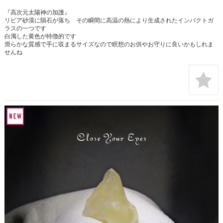
『高次元太陽神の加護』
リビア砂漠に隕石が落ち その瞬間に高温の熱により生成されたインパクトガ
ラスの一つです
白濁した黄色が特徴的です
滑らかな質感で手に収まるサイズなので瞑想のお供やお守りに良いかもしれま
せんね