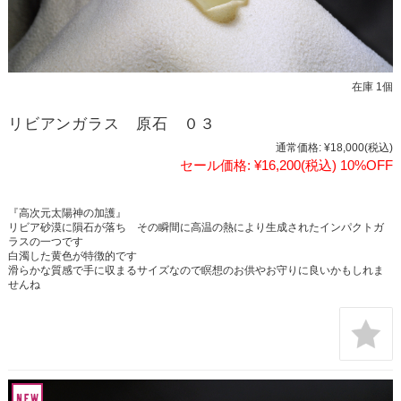
在庫 1個
リビアンガラス 原石 ０３
通常価格:
¥18,000
(税込)
セール価格:
¥16,200
(税込)
10%OFF
『高次元太陽神の加護』
リビア砂漠に隕石が落ち その瞬間に高温の熱により生成されたインパクトガ
ラスの一つです
白濁した黄色が特徴的です
滑らかな質感で手に収まるサイズなので瞑想のお供やお守りに良いかもしれま
せんね