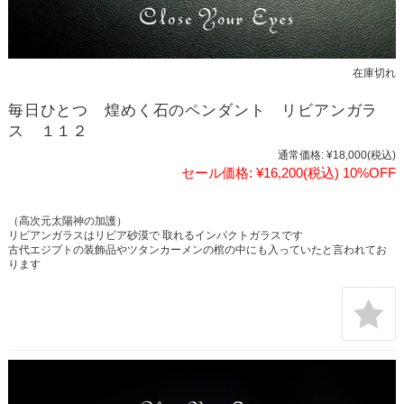
在庫切れ
毎日ひとつ 煌めく石のペンダント リビアンガラ
ス １１２
通常価格:
¥18,000
(税込)
セール価格:
¥16,200
(税込)
10%OFF
（高次元太陽神の加護）
リビアンガラスはリビア砂漠で 取れるインパクトガラスです
古代エジプトの装飾品やツタンカーメンの棺の中にも入っていたと言われてお
ります