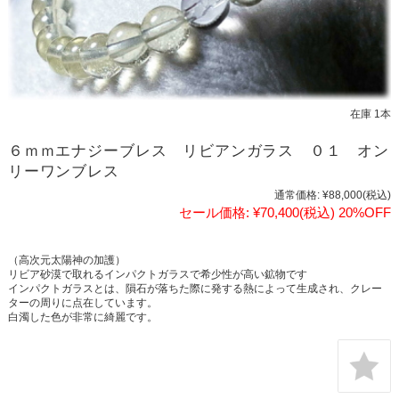
在庫 1本
６ｍｍエナジーブレス リビアンガラス ０１ オン
リーワンブレス
通常価格:
¥88,000
(税込)
セール価格:
¥70,400
(税込)
20%OFF
（高次元太陽神の加護）
リビア砂漠で取れるインパクトガラスで希少性が高い鉱物です
インパクトガラスとは、隕石が落ちた際に発する熱によって生成され、クレー
ターの周りに点在しています。
白濁した色が非常に綺麗です。