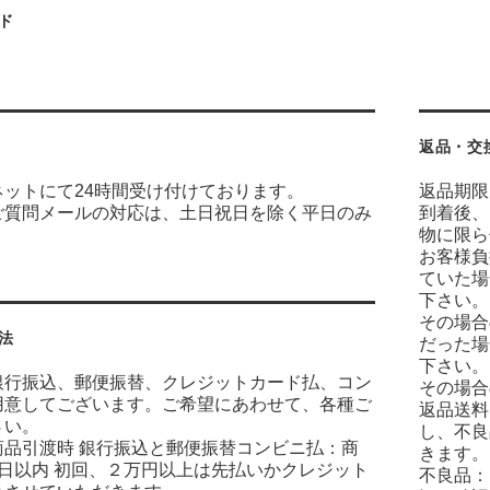
ド
返品・交
ネットにて24時間受け付けております。
返品期限
ご質問メールの対応は、土日祝日を除く平日のみ
到着後、
物に限ら
お客様負
ていた場
下さい。
その場合
法
だった場
下さい。
銀行振込、郵便振替、クレジットカード払、コン
その場合
用意してございます。ご希望にあわせて、各種ご
返品送料
さい。
し、不良
商品引渡時 銀行振込と郵便振替コンビニ払：商
きます。
7日以内 初回、２万円以上は先払いかクレジット
不良品：