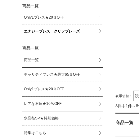
商品一覧
Only1ブレス★20％OFF
エナジーブレス クリソプレーズ
商品一覧
商品一覧
チャリティブレス★最大65％OFF
Only1ブレス★20％OFF
表示切替：
レアな石達★10％OFF
8件中1件～
水晶祭SP★特別価格
商品一覧
特集はこちら