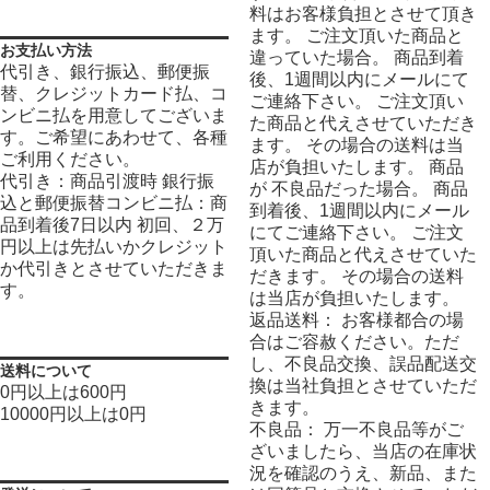
料はお客様負担とさせて頂き
ます。 ご注文頂いた商品と
お支払い方法
違っていた場合。 商品到着
代引き、銀行振込、郵便振
後、1週間以内にメールにて
替、クレジットカード払、コ
ご連絡下さい。 ご注文頂い
ンビニ払を用意してございま
た商品と代えさせていただき
す。ご希望にあわせて、各種
ます。 その場合の送料は当
ご利用ください。
店が負担いたします。 商品
代引き：商品引渡時 銀行振
が 不良品だった場合。 商品
込と郵便振替コンビニ払：商
到着後、1週間以内にメール
品到着後7日以内 初回、２万
にてご連絡下さい。 ご注文
円以上は先払いかクレジット
頂いた商品と代えさせていた
か代引きとさせていただきま
だきます。 その場合の送料
す。
は当店が負担いたします。
返品送料： お客様都合の場
合はご容赦ください。ただ
し、不良品交換、誤品配送交
送料について
換は当社負担とさせていただ
0円以上は600円
きます。
10000円以上は0円
不良品： 万一不良品等がご
ざいましたら、当店の在庫状
況を確認のうえ、新品、また