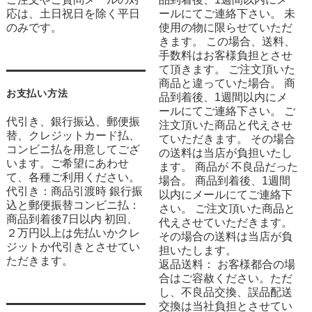
応は、土日祝日を除く平日
ールにてご連絡下さい。 未
のみです。
使用の物に限らせていただ
きます。 この場合、送料、
手数料はお客様負担とさせ
て頂きます。 ご注文頂いた
商品と違っていた場合。 商
お支払い方法
品到着後、1週間以内にメ
ールにてご連絡下さい。 ご
代引き、銀行振込、郵便振
注文頂いた商品と代えさせ
替、クレジットカード払、
ていただきます。 その場合
コンビニ払を用意してござ
の送料は当店が負担いたし
います。ご希望にあわせ
ます。 商品が 不良品だった
て、各種ご利用ください。
場合。 商品到着後、1週間
代引き：商品引渡時 銀行振
以内にメールにてご連絡下
込と郵便振替コンビニ払：
さい。 ご注文頂いた商品と
商品到着後7日以内 初回、
代えさせていただきます。
２万円以上は先払いかクレ
その場合の送料は当店が負
ジットか代引きとさせてい
担いたします。
ただきます。
返品送料： お客様都合の場
合はご容赦ください。ただ
し、不良品交換、誤品配送
交換は当社負担とさせてい