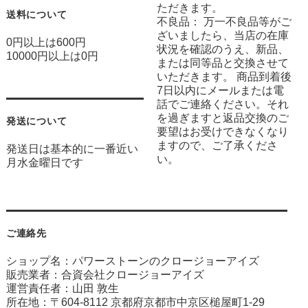
ただきます。
送料について
不良品： 万一不良品等がご
ざいましたら、当店の在庫
0円以上は600円
状況を確認のうえ、新品、
10000円以上は0円
または同等品と交換させて
いただきます。 商品到着後
7日以内にメールまたは電
話でご連絡ください。それ
を過ぎますと返品交換のご
発送について
要望はお受けできなくなり
ますので、ご了承くださ
発送日は基本的に一番近い
い。
月水金曜日です
ご連絡先
ショップ名：パワーストーンのクロージョーアイズ
販売業者：合資会社クロージョーアイズ
運営責任者：山田 敦生
所在地：〒604-8112 京都府京都市中京区槌屋町1-29