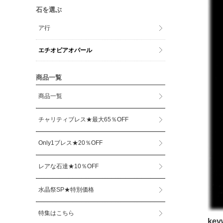
石を選ぶ
ア行
エチオピアオパール
商品一覧
商品一覧
チャリティブレス★最大65％OFF
Only1ブレス★20％OFF
レアな石達★10％OFF
水晶祭SP★特別価格
特集はこちら
ke