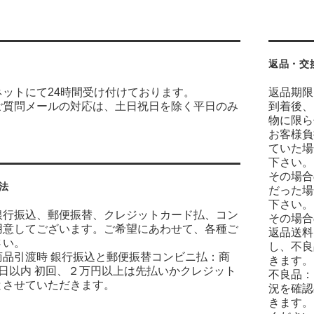
返品・交
ネットにて24時間受け付けております。
返品期限
ご質問メールの対応は、土日祝日を除く平日のみ
到着後、
物に限ら
お客様負
ていた場
下さい。
その場合
法
だった場
下さい。
銀行振込、郵便振替、クレジットカード払、コン
その場合
用意してございます。ご希望にあわせて、各種ご
返品送料
さい。
し、不良
商品引渡時 銀行振込と郵便振替コンビニ払：商
きます。
7日以内 初回、２万円以上は先払いかクレジット
不良品：
とさせていただきます。
況を確認
きます。