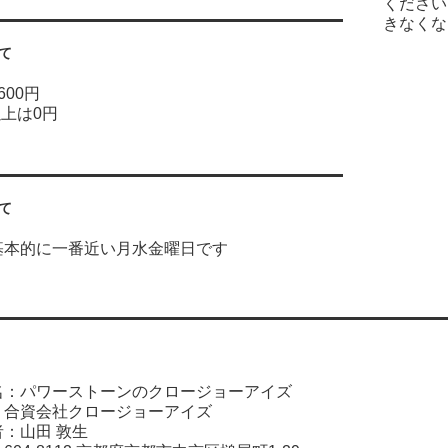
ください
きなくな
て
600円
以上は0円
て
基本的に一番近い月水金曜日です
名：パワーストーンのクロージョーアイズ
：合資会社クロージョーアイズ
：山田 敦生