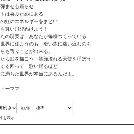
を弾ませ心躍らせ
ートは喜ぶためにある
色の虹のエネルギーをまとい
界を舞い飛びぬけよう！
なたの現実は あなたが毎瞬つくっている
の世界に住まうのも 暗い森に迷い込むのも
ちらも選ぶことが出来る。
ったら虹を描こう 笑顔溢れる天使を呼ぼう
るくる回って 歌い踊るほど
びに満ちた世界が本当にあるんだよ。
フィーママ
並び順：
3件を表示