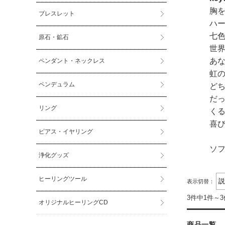
胸
ブレスレット
ハ
七
原石・鉱石
世
あ
ペンダント・ネックレス
虹
ペンデュラム
ど
だ
リング
く
喜
ピアス・イヤリング
ソ
浄化グッズ
ヒーリングツール
表示切替：
3件中1件～
オリジナルヒーリングCD
商品一覧