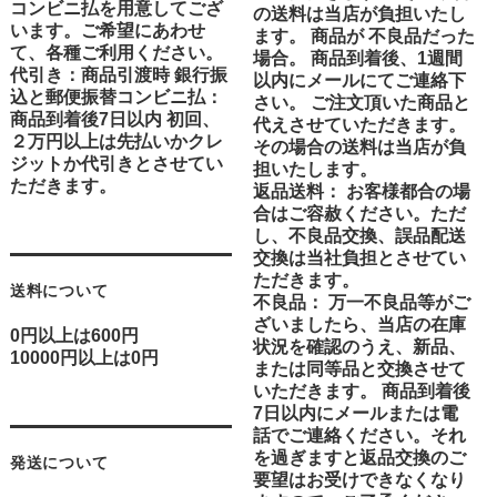
コンビニ払を用意してござ
の送料は当店が負担いたし
います。ご希望にあわせ
ます。 商品が 不良品だった
て、各種ご利用ください。
場合。 商品到着後、1週間
代引き：商品引渡時 銀行振
以内にメールにてご連絡下
込と郵便振替コンビニ払：
さい。 ご注文頂いた商品と
商品到着後7日以内 初回、
代えさせていただきます。
２万円以上は先払いかクレ
その場合の送料は当店が負
ジットか代引きとさせてい
担いたします。
ただきます。
返品送料： お客様都合の場
合はご容赦ください。ただ
し、不良品交換、誤品配送
交換は当社負担とさせてい
ただきます。
送料について
不良品： 万一不良品等がご
ざいましたら、当店の在庫
0円以上は600円
状況を確認のうえ、新品、
10000円以上は0円
または同等品と交換させて
いただきます。 商品到着後
7日以内にメールまたは電
話でご連絡ください。それ
を過ぎますと返品交換のご
発送について
要望はお受けできなくなり