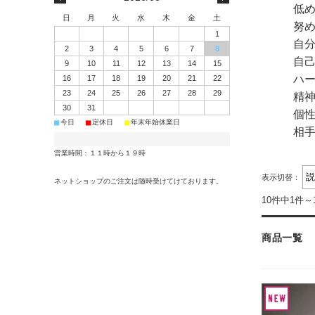
低
日
月
火
水
木
金
土
努
1
自
2
3
4
5
6
7
8
自
9
10
11
12
13
14
15
ハ
16
17
18
19
20
21
22
23
24
25
26
27
28
29
精
30
31
個
■
■
■
今日
定休日
年末年始休業日
相
営業時間：１１時から１９時
表示切替：
ネットショップのご注文は随時受けてけております。
10件中1件～
商品一覧