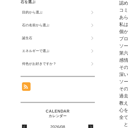
石を選ぶ
認
コ
目的から選ぶ
あ
私
石の名前から選ぶ
個
誕生石
プ
ソ
エネルギーで選ぶ
第
感
何色がお好きですか？
そ
深
ソ
そ
過
教
心
全
と
2026/08