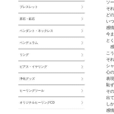
ソ
ブレスレット
そ
ど
原石・鉱石
い
感
ペンダント・ネックレス
今
と
ペンデュラム
感
こ
リング
そ
シ
ピアス・イヤリング
心
表
浄化グッズ
恥
ヒーリングツール
そ
出
オリジナルヒーリングCD
し
感