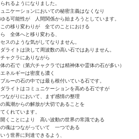
められるようになりました。
ミュニケーションにおいての秘密主義はなくなり
らゆる可能性が 人間関係から始まろうとしています。
はこの移り変わりが 全てのことにおける
から 全体へと移り変わる、
ロセスのような気がしてなりません。
ーダライトは決して周波数の高い石ではありません。
六チャクラにありながら
情体の石で（第六チャクラでは精神体や霊体の石が多い）
のエネルギーは密度も濃く
いブルーの石の中では最も根付いている石です。
ーダライトはコミュニケーションを高める石ですが
のつながりにおいて、まず感情の整理
去の風潮からの解放が大切であることを
えてくれています。
を開くことにより 高い波動の世界の常識である
ての魂はつながっていて 一つである
いう世界に到達できるよう、