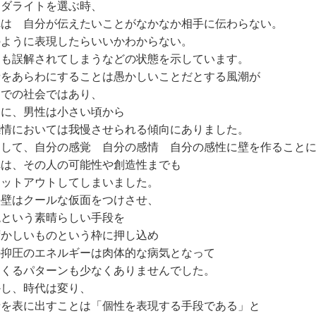
ーダライトを選ぶ時、
れは 自分が伝えたいことがなかなか相手に伝わらない。
のように表現したらいいかわからない。
つも誤解されてしまうなどの状態を示しています。
情をあらわにすることは愚かしいことだとする風潮が
までの社会ではあり、
くに、男性は小さい頃から
情においては我慢させられる傾向にありました。
うして、自分の感覚 自分の感情 自分の感性に壁を作ること
れは、その人の可能性や創造性までも
ャットアウトしてしまいました。
の壁はクールな仮面をつけさせ、
現という素晴らしい手段を
ずかしいものという枠に押し込め
の抑圧のエネルギーは肉体的な病気となって
てくるパターンも少なくありませんでした。
かし、時代は変り、
情を表に出すことは「個性を表現する手段である」と