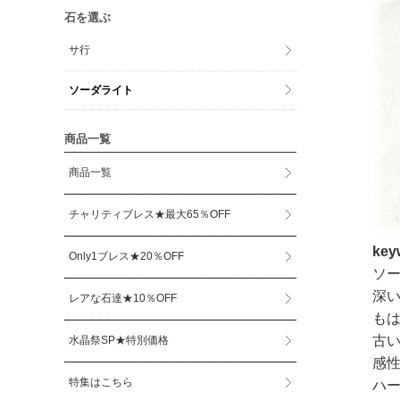
石を選ぶ
サ行
ソーダライト
商品一覧
商品一覧
チャリティブレス★最大65％OFF
ke
Only1ブレス★20％OFF
ソ
深
レアな石達★10％OFF
も
古
水晶祭SP★特別価格
感
特集はこちら
ハ