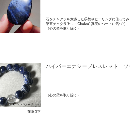
石をチャクラを意識した瞑想やヒーリングに使ってみ
第五チャクラ"Heart Chakra" 真実のハートに気づく
（心の壁を取り除く）
ハイパーエナジーブレスレット ソ
（心の壁を取り除く）
在庫 3本