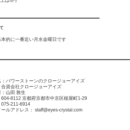
以上は0円
て
基本的に一番近い月水金曜日です
名：パワーストーンのクロージョーアイズ
：合資会社クロージョーアイズ
：山田 敦生
04-8112 京都府京都市中京区槌屋町1-29
5-211-6914
メールアドレス：
staff@eyes-crystal.com