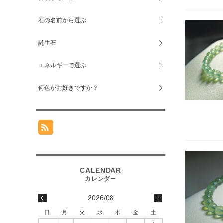
石の名前から選ぶ
誕生石
エネルギーで選ぶ
何色がお好きですか？
2026/08
日
月
火
水
木
金
土