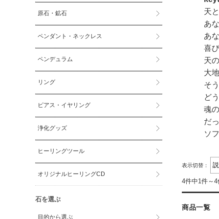
天
原石・鉱石
あ
あ
ペンダント・ネックレス
喜
ペンデュラム
天
大
リング
そ
ど
ピアス・イヤリング
魂
だ
浄化グッズ
ソ
ヒーリングツール
表示切替：
オリジナルヒーリングCD
4件中1件～
石を選ぶ
商品一覧
目的から選ぶ