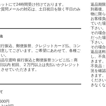
ネットにて24時間受け付けております。
返品期限
ご質問メールの対応は、土日祝日を除く平日のみ
到着後、
物に限ら
お客様負
ていた場
下さい。
その場合
法
だった場
下さい。
銀行振込、郵便振替、クレジットカード払、コン
その場合
用意してございます。ご希望にあわせて、各種ご
返品送料
さい。
し、不良
商品引渡時 銀行振込と郵便振替コンビニ払：商
きます。
7日以内 初回、２万円以上は先払いかクレジット
不良品：
とさせていただきます。
況を確認
きます。
ください
きなくな
て
600円