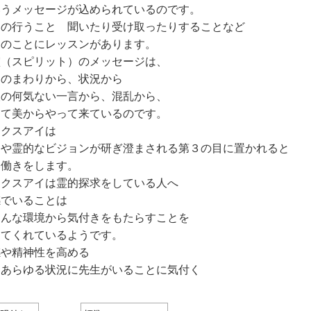
いうメッセージが込められているのです。
達の行うこと 聞いたり受け取ったりすることなど
てのことにレッスンがあります。
霊（スピリット）のメッセージは、
達のまわりから、状況から
人の何気ない一言から、混乱から、
して美からやって来ているのです。
ークスアイは
神や霊的なビジョンが研ぎ澄まされる第３の目に置かれると
い働きをします。
ークスアイは霊的探求をしている人へ
感でいることは
ろんな環境から気付きをもたらすことを
えてくれているようです。
感や精神性を高める
りあらゆる状況に先生がいることに気付く