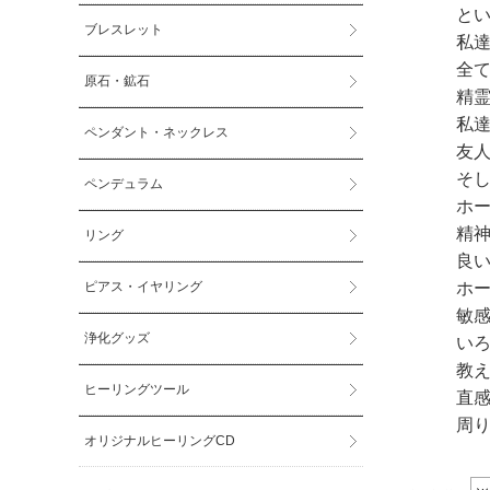
と
ブレスレット
私
全
原石・鉱石
精
私
ペンダント・ネックレス
友
そ
ペンデュラム
ホ
精
リング
良
ピアス・イヤリング
ホ
敏
浄化グッズ
い
教
ヒーリングツール
直
周
オリジナルヒーリングCD