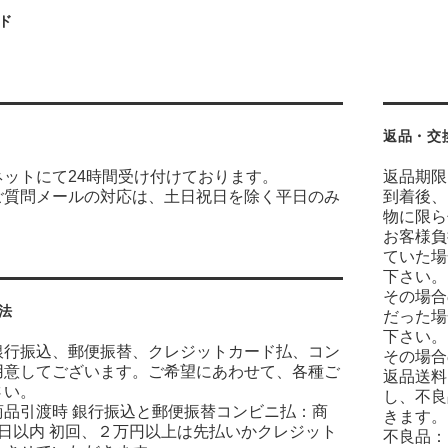
ド
返品・交
ネットにて24時間受け付けております。
返品期限
ご質問メールの対応は、土日祝日を除く平日のみ
到着後、
物に限ら
お客様負
ていた場
下さい。
その場合
法
だった場
下さい。
銀行振込、郵便振替、クレジットカード払、コン
その場合
用意してございます。ご希望にあわせて、各種ご
返品送料
さい。
し、不良
商品引渡時 銀行振込と郵便振替コンビニ払：商
きます。
7日以内 初回、２万円以上は先払いかクレジット
不良品：