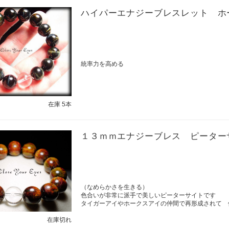
ハイパーエナジーブレスレット ホ
統率力を高める
在庫 5本
１３ｍｍエナジーブレス ピーター
（なめらかさを生きる）
色合いが非常に派手で美しいピーターサイトです
タイガーアイやホークスアイの仲間で再形成されて 
在庫切れ