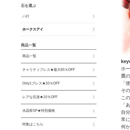
石を選ぶ
ハ行
ホークスアイ
商品一覧
商品一覧
ke
ホ
チャリティブレス★最大65％OFF
鷹
「
Only1ブレス★20％OFF
そ
レアな石達★10％OFF
こ
「
水晶祭SP★特別価格
自
常
特集はこちら
何