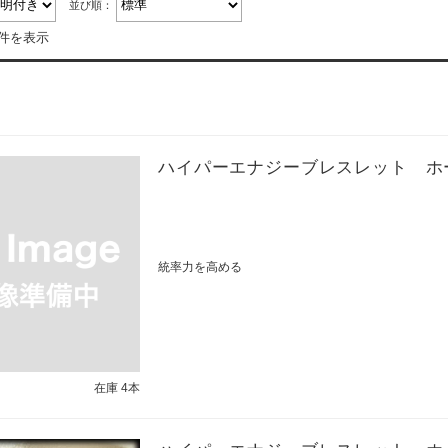
並び順：
6件を表示
ハイパーエナジーブレスレット ホ
統率力を高める
在庫 4本