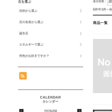
石を選ぶ
表示切替：
6件中1件～
目的から選ぶ
石の名前から選ぶ
商品一覧
誕生石
エネルギーで選ぶ
何色がお好きですか？
2026/08