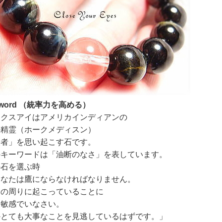
yword （統率力を高める）
ークスアイはアメリカインディアンの
の精霊（ホークメディスン）
使者」を思い起こす石です。
のキーワードは「油断のなさ」を表しています。
の石を選ぶ時
あなたは鷹にならなければなりません。
分の周りに起こっていることに
に敏感でいなさい。
かとても大事なことを見逃しているはずです。」