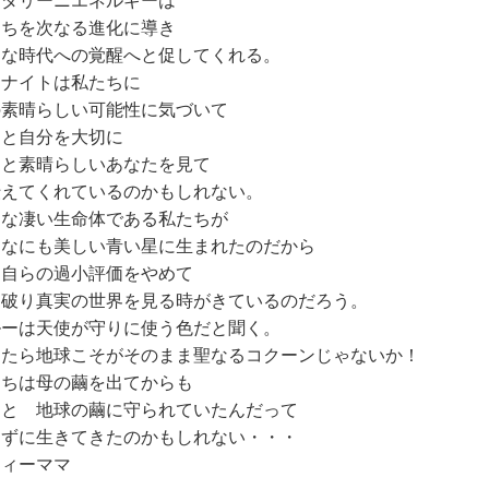
ンダリーニエネルギーは
たちを次なる進化に導き
たな時代への覚醒へと促してくれる。
ソナイトは私たちに
の素晴らしい可能性に気づいて
っと自分を大切に
っと素晴らしいあなたを見て
伝えてくれているのかもしれない。
んな凄い生命体である私たちが
んなにも美しい青い星に生まれたのだから
う自らの過小評価をやめて
を破り真実の世界を見る時がきているのだろう。
ルーは天使が守りに使う色だと聞く。
ったら地球こそがそのまま聖なるコクーンじゃないか！
たちは母の繭を出てからも
っと 地球の繭に守られていたんだって
らずに生きてきたのかもしれない・・・
フィーママ