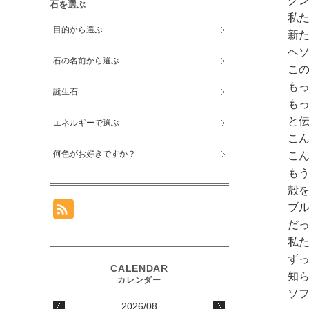
ク
石を選ぶ
私
目的から選ぶ
新
ヘ
石の名前から選ぶ
こ
も
誕生石
も
と
エネルギーで選ぶ
こ
何色がお好きですか？
こ
も
殻
ブ
だ
私
ず
知
ソ
2026/08