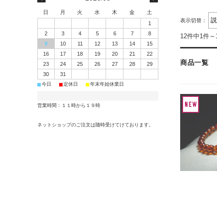
日
月
火
水
木
金
土
表示切替：
1
2
3
4
5
6
7
8
12件中1件～
9
10
11
12
13
14
15
16
17
18
19
20
21
22
商品一覧
23
24
25
26
27
28
29
30
31
■
■
■
今日
定休日
年末年始休業日
営業時間：１１時から１９時
ネットショップのご注文は随時受けてけております。