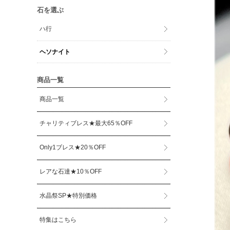
石を選ぶ
ハ行
ヘソナイト
商品一覧
商品一覧
チャリティブレス★最大65％OFF
Only1ブレス★20％OFF
レアな石達★10％OFF
水晶祭SP★特別価格
特集はこちら