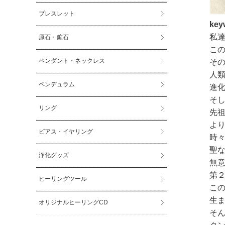
ブレスレット
ke
私
原石・鉱石
こ
ペンダント・ネックレス
そ
人
ペンデュラム
進
そ
リング
先
よ
ピアス・イヤリング
時
聖
浄化グッズ
無
第
ヒーリングツール
こ
生
オリジナルヒーリングCD
そ