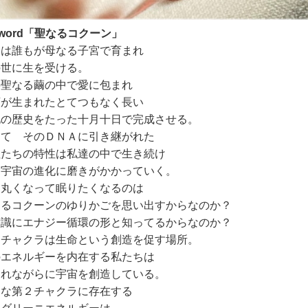
yword「聖なるコクーン」
達は誰もが母なる子宮で育まれ
の世に生を受ける。
の聖なる繭の中で愛に包まれ
類が生まれたとてつもなく長い
化の歴史をたった十月十日で完成させる。
して そのＤＮＡに引き継がれた
祖たちの特性は私達の中で生き続け
り宇宙の進化に磨きがかかっていく。
々丸くなって眠りたくなるのは
なるコクーンのゆりかごを思い出すからなのか？
意識にエナジー循環の形と知ってるからなのか？
２チャクラは生命という創造を促す場所。
のエネルギーを内在する私たちは
まれながらに宇宙を創造している。
んな第２チャクラに存在する