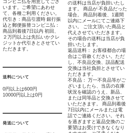
コンビニ払を用意してござ
の送料は当店が負担いたし
います。ご希望にあわせ
ます。 商品が 不良品だった
て、各種ご利用ください。
場合。 商品到着後、1週間
代引き：商品引渡時 銀行振
以内にメールにてご連絡下
込と郵便振替コンビニ払：
さい。 ご注文頂いた商品と
商品到着後7日以内 初回、
代えさせていただきます。
２万円以上は先払いかクレ
その場合の送料は当店が負
ジットか代引きとさせてい
担いたします。
ただきます。
返品送料： お客様都合の場
合はご容赦ください。ただ
し、不良品交換、誤品配送
交換は当社負担とさせてい
ただきます。
送料について
不良品： 万一不良品等がご
ざいましたら、当店の在庫
0円以上は600円
状況を確認のうえ、新品、
10000円以上は0円
または同等品と交換させて
いただきます。 商品到着後
7日以内にメールまたは電
話でご連絡ください。それ
を過ぎますと返品交換のご
発送について
要望はお受けできなくなり