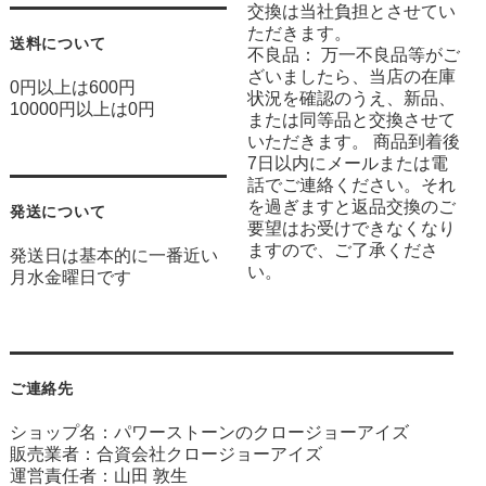
交換は当社負担とさせてい
ただきます。
送料について
不良品： 万一不良品等がご
ざいましたら、当店の在庫
0円以上は600円
状況を確認のうえ、新品、
10000円以上は0円
または同等品と交換させて
いただきます。 商品到着後
7日以内にメールまたは電
話でご連絡ください。それ
を過ぎますと返品交換のご
発送について
要望はお受けできなくなり
ますので、ご了承くださ
発送日は基本的に一番近い
い。
月水金曜日です
ご連絡先
ショップ名：パワーストーンのクロージョーアイズ
販売業者：合資会社クロージョーアイズ
運営責任者：山田 敦生