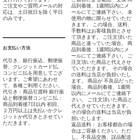
ご注文やご質問メールの対
品到着後、1週間以内にメ
応は、土日祝日を除く平日
ールにてご連絡下さい。 未
のみです。
使用の物に限らせていただ
きます。 この場合、送料、
手数料はお客様負担とさせ
て頂きます。 ご注文頂いた
商品と違っていた場合。 商
お支払い方法
品到着後、1週間以内にメ
ールにてご連絡下さい。 ご
代引き、銀行振込、郵便振
注文頂いた商品と代えさせ
替、クレジットカード払、
ていただきます。 その場合
コンビニ払を用意してござ
の送料は当店が負担いたし
います。ご希望にあわせ
ます。 商品が 不良品だった
て、各種ご利用ください。
場合。 商品到着後、1週間
代引き：商品引渡時 銀行振
以内にメールにてご連絡下
込と郵便振替コンビニ払：
さい。 ご注文頂いた商品と
商品到着後7日以内 初回、
代えさせていただきます。
２万円以上は先払いかクレ
その場合の送料は当店が負
ジットか代引きとさせてい
担いたします。
ただきます。
返品送料： お客様都合の場
合はご容赦ください。ただ
し、不良品交換、誤品配送