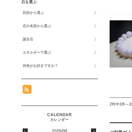
石を選ぶ
目的から選ぶ
石の名前から選ぶ
誕生石
エネルギーで選ぶ
何色がお好きですか？
2件中1件～
2026/08