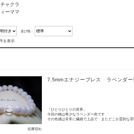
６チャクラ
フィーママ
並び順：
2件を表示
7.5mmエナジーブレス ラベンダ
「ひとりひとりの世界」
今回の物は希少なラベンダー色です
その色感は非常に繊細で上品で またどこか霊的な雰
在庫切れ