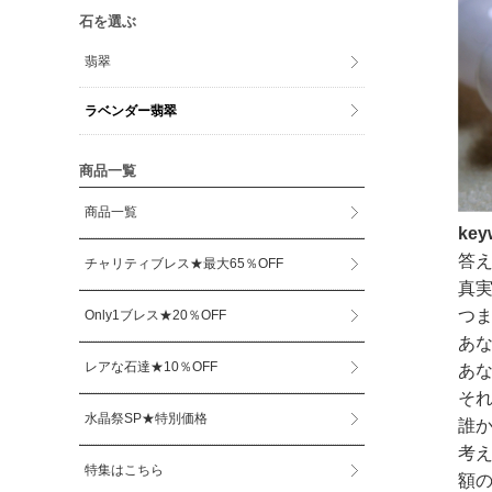
石を選ぶ
翡翠
ラベンダー翡翠
商品一覧
商品一覧
ke
答
チャリティブレス★最大65％OFF
真
つ
Only1ブレス★20％OFF
あ
レアな石達★10％OFF
あ
そ
水晶祭SP★特別価格
誰
考
特集はこちら
額