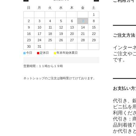
ご利用ガイ
日
月
火
水
木
金
土
1
2
3
4
5
6
7
8
9
10
11
12
13
14
15
16
17
18
19
20
21
22
ご注文方法
23
24
25
26
27
28
29
30
31
インター
■
■
■
ご注文や
今日
定休日
年末年始休業日
です。
営業時間：１１時から１９時
ネットショップのご注文は随時受けてけております。
お支払い方
代引き、
ビニ払を
利用くだ
代引き：
品到着後
か代引き