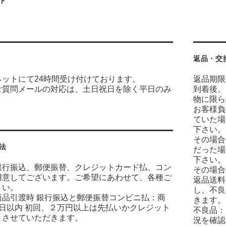
ド
返品・交
ネットにて24時間受け付けております。
返品期限
ご質問メールの対応は、土日祝日を除く平日のみ
到着後、
物に限ら
お客様負
ていた場
下さい。
その場合
法
だった場
下さい。
銀行振込、郵便振替、クレジットカード払、コン
その場合
用意してございます。ご希望にあわせて、各種ご
返品送料
さい。
し、不良
商品引渡時 銀行振込と郵便振替コンビニ払：商
きます。
7日以内 初回、２万円以上は先払いかクレジット
不良品：
とさせていただきます。
況を確認