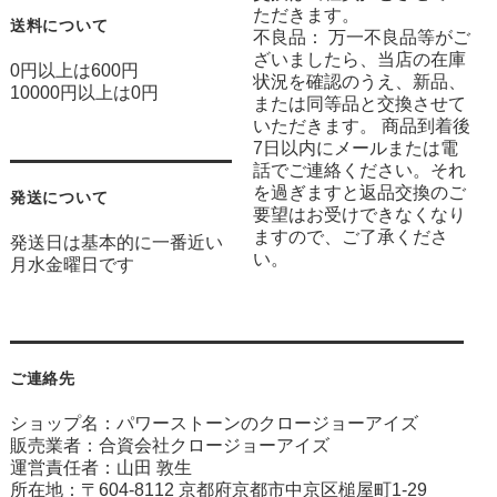
ただきます。
送料について
不良品： 万一不良品等がご
ざいましたら、当店の在庫
0円以上は600円
状況を確認のうえ、新品、
10000円以上は0円
または同等品と交換させて
いただきます。 商品到着後
7日以内にメールまたは電
話でご連絡ください。それ
を過ぎますと返品交換のご
発送について
要望はお受けできなくなり
ますので、ご了承くださ
発送日は基本的に一番近い
い。
月水金曜日です
ご連絡先
ショップ名：パワーストーンのクロージョーアイズ
販売業者：合資会社クロージョーアイズ
運営責任者：山田 敦生
所在地：〒604-8112 京都府京都市中京区槌屋町1-29