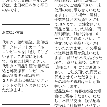
ご注文やご質問メールの対
品到着後、1週間以内にメ
応は、土日祝日を除く平日
ールにてご連絡下さい。 未
のみです。
使用の物に限らせていただ
きます。 この場合、送料、
手数料はお客様負担とさせ
て頂きます。 ご注文頂いた
商品と違っていた場合。 商
お支払い方法
品到着後、1週間以内にメ
ールにてご連絡下さい。 ご
代引き、銀行振込、郵便振
注文頂いた商品と代えさせ
替、クレジットカード払、
ていただきます。 その場合
コンビニ払を用意してござ
の送料は当店が負担いたし
います。ご希望にあわせ
ます。 商品が 不良品だった
て、各種ご利用ください。
場合。 商品到着後、1週間
代引き：商品引渡時 銀行振
以内にメールにてご連絡下
込と郵便振替コンビニ払：
さい。 ご注文頂いた商品と
商品到着後7日以内 初回、
代えさせていただきます。
２万円以上は先払いかクレ
その場合の送料は当店が負
ジットか代引きとさせてい
担いたします。
ただきます。
返品送料： お客様都合の場
合はご容赦ください。ただ
し、不良品交換、誤品配送
交換は当社負担とさせてい