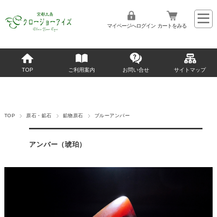
マイページへログイン
カートをみる
TOP
ご利用案内
お問い合せ
サイトマップ
TOP
原石・鉱石
鉱物原石
ブルーアンバー
アンバー（琥珀）