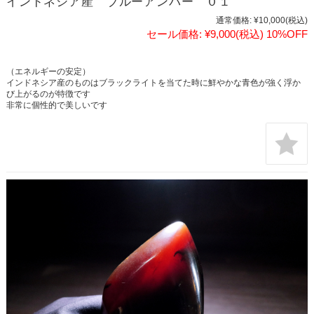
インドネシア産 ブルーアンバー ０１
通常価格:
¥10,000
(税込)
セール価格:
¥9,000
(税込)
10%OFF
（エネルギーの安定）
インドネシア産のものはブラックライトを当てた時に鮮やかな青色が強く浮か
び上がるのが特徴です
非常に個性的で美しいです