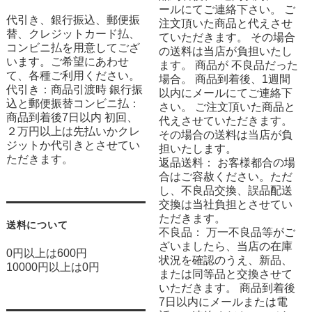
ールにてご連絡下さい。 ご
代引き、銀行振込、郵便振
注文頂いた商品と代えさせ
替、クレジットカード払、
ていただきます。 その場合
コンビニ払を用意してござ
の送料は当店が負担いたし
います。ご希望にあわせ
ます。 商品が 不良品だった
て、各種ご利用ください。
場合。 商品到着後、1週間
代引き：商品引渡時 銀行振
以内にメールにてご連絡下
込と郵便振替コンビニ払：
さい。 ご注文頂いた商品と
商品到着後7日以内 初回、
代えさせていただきます。
２万円以上は先払いかクレ
その場合の送料は当店が負
ジットか代引きとさせてい
担いたします。
ただきます。
返品送料： お客様都合の場
合はご容赦ください。ただ
し、不良品交換、誤品配送
交換は当社負担とさせてい
ただきます。
送料について
不良品： 万一不良品等がご
ざいましたら、当店の在庫
0円以上は600円
状況を確認のうえ、新品、
10000円以上は0円
または同等品と交換させて
いただきます。 商品到着後
7日以内にメールまたは電