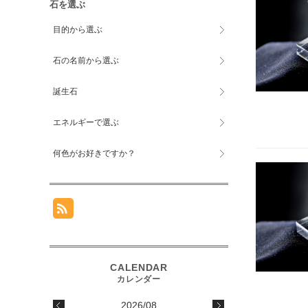
石を選ぶ
目的から選ぶ
石の名前から選ぶ
誕生石
エネルギーで選ぶ
何色がお好きですか？
2026/08