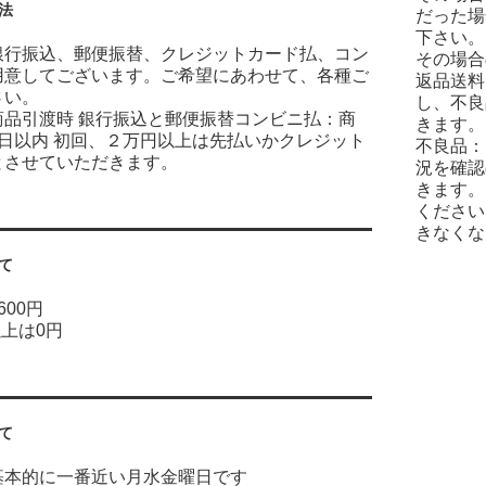
法
だった場
下さい。
銀行振込、郵便振替、クレジットカード払、コン
その場合
用意してございます。ご希望にあわせて、各種ご
返品送料
さい。
し、不良
商品引渡時 銀行振込と郵便振替コンビニ払：商
きます。
7日以内 初回、２万円以上は先払いかクレジット
不良品：
とさせていただきます。
況を確認
きます。
ください
きなくな
て
600円
以上は0円
て
基本的に一番近い月水金曜日です