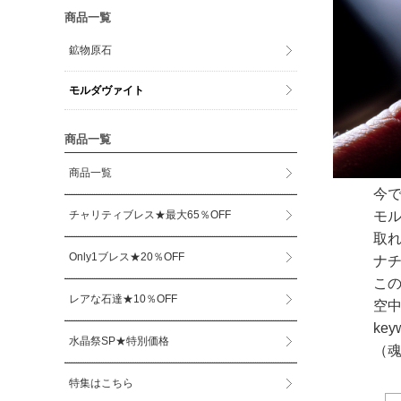
商品一覧
鉱物原石
モルダヴァイト
商品一覧
商品一覧
今
チャリティブレス★最大65％OFF
モ
取
Only1ブレス★20％OFF
ナ
こ
レアな石達★10％OFF
空
key
水晶祭SP★特別価格
（
特集はこちら